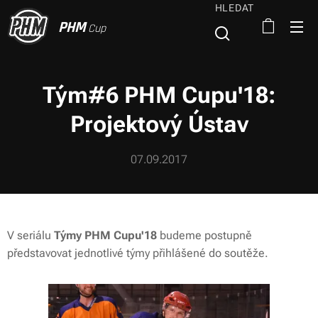
HLEDAT
PHM
Cup
Tým#6 PHM Cupu'18:
Projektový Ústav
07.09.2017
V seriálu
Týmy PHM Cupu'18
budeme postupně
představovat jednotlivé týmy přihlášené do soutěže.