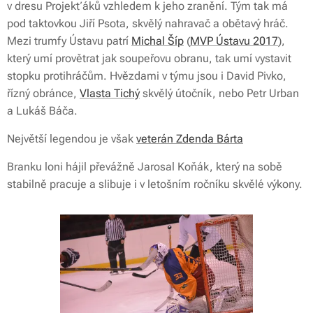
v dresu Projekťáků vzhledem k jeho zranění. Tým tak má
pod taktovkou Jiří Psota, skvělý nahravač a obětavý hráč.
Mezi trumfy Ústavu patrí
Michal Šíp
(
MVP Ústavu 2017
),
který umí provětrat jak soupeřovu obranu, tak umí vystavit
stopku protihráčům. Hvězdami v týmu jsou i David Pivko,
řízný obránce,
Vlasta Tichý
skvělý útočník, nebo Petr Urban
a Lukáš Báča.
Největší legendou je však
veterán Zdenda Bárta
Branku loni hájil převážně Jarosal Koňák, který na sobě
stabilně pracuje a slibuje i v letošním ročníku skvělé výkony.