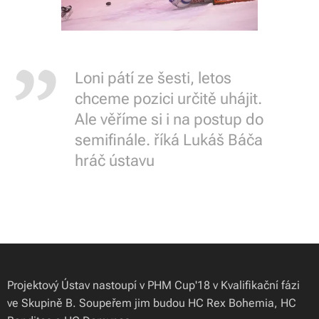
Loni pátí ze šesti, letos
chceme pozici určitě uhájit.
Ale věříme si i na postup do
semifinále. říká Lukáš Báča
hráč ústavu
Projektový Ústav nastoupí v PHM Cup'18 v Kvalifikační fázi
ve Skupině B. Soupeřem jim budou HC Rex Bohemia, HC