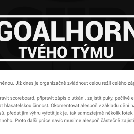
ěnou. Již dnes je organizačně zvládnout celou režii celého zá
vit scoreboard, připravit zápis o utkání, zajistit puky, pečlivě e
at hlasatelskou činnost. Okomentovat alespoň v základu dění na
ů, předat jim výhru vyfotit jak je, tak samozřejmě několik fote
 mnoho. Proto další práce navíc musíme alespoň částečně zajist