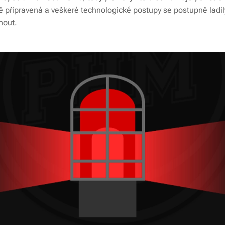
 připravená a veškeré technologické postupy se postupně ladily.
nout.