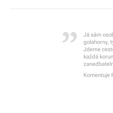
Já sám osobn
golahorny, 
Jdeme cesto
každá korun
zanedbateln
Komentuje 