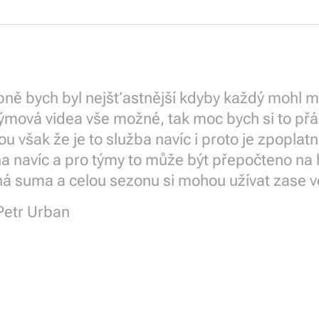
ě bych byl nejšťastnější kdyby každý mohl mít 
týmová videa vše možné, tak moc bych si to přá
u však že je to služba navíc i proto je zpopla
a navíc a pro týmy to může být přepočteno na
á suma a celou sezonu si mohou užívat zase v
Petr Urban