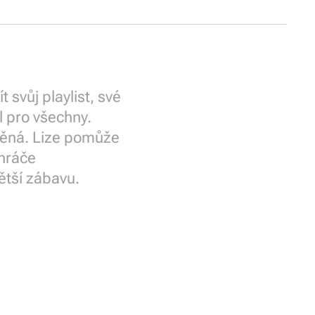
svůj playlist, své
l pro všechny.
tněná. Lize pomůže
 hráče
ětší zábavu.