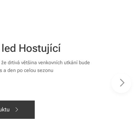
led Hostující
í, že drtivá většina venkovních utkání bude
s a den po celou sezonu
uktu