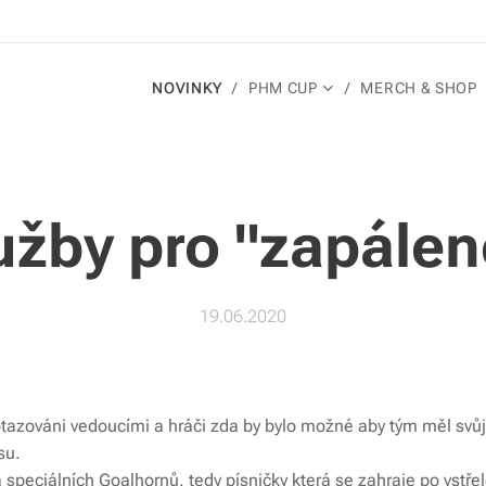
NOVINKY
PHM CUP
MERCH & SHOP
užby pro "zapálen
19.06.2020
dotazováni vedoucími a hráči zda by bylo možné aby tým měl svůj 
su.
la speciálních Goalhornů, tedy písničky která se zahraje po vstř