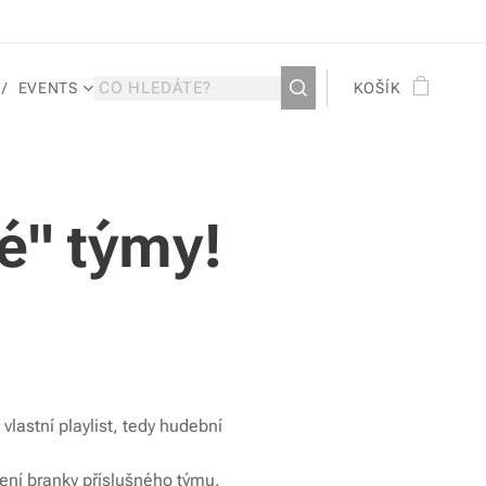
EVENTS
KOŠÍK
é" týmy!
vlastní playlist, tedy hudební
elení branky příslušného týmu.