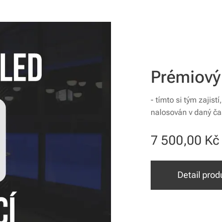
Prémiový 
- tímto si tým zajist
nalosován v daný ča
7 500,00
Kč
Detail prod