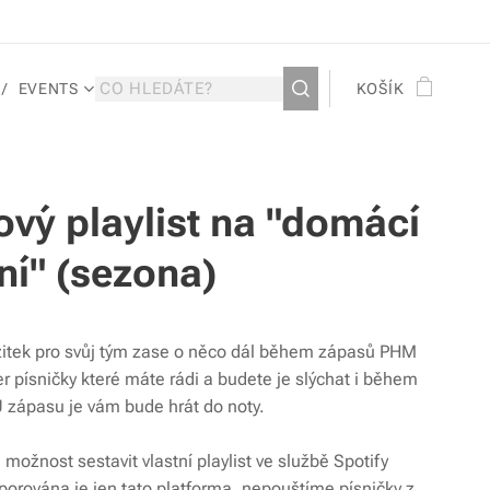
EVENTS
KOŠÍK
vý playlist na "domácí
ní" (sezona)
itek pro svůj tým zase o něco dál během zápasů PHM
r písničky které máte rádi a budete je slýchat i během
 zápasu je vám bude hrát do noty.
 možnost sestavit vlastní playlist ve službě Spotify
porována je jen tato platforma, nepouštíme písničky z