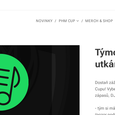
NOVINKY
PHM CUP
MERCH & SHOP
Týmo
utká
Dostaň záž
Cupu! Vybe
zápasů, DJ
- tým si má
(pozor pod