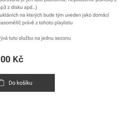
p3 z disku apd..)
 uktáních na kterých bude tým uveden jako domácí
časoměřič právě z tohoto playlistu
rývá tuto službu na jednu sezonu
,00
Kč
Do košíku