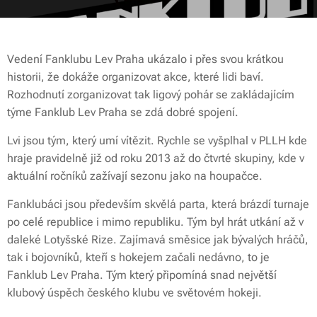
Vedení Fanklubu Lev Praha ukázalo i přes svou krátkou
historii, že dokáže organizovat akce, které lidi baví.
Rozhodnutí zorganizovat tak ligový pohár se zakládajícím
týme Fanklub Lev Praha se zdá dobré spojení.
Lvi jsou tým, který umí vítězit. Rychle se vyšplhal v PLLH kde
hraje pravidelně již od roku 2013 až do čtvrté skupiny, kde v
aktuální ročníků zažívají sezonu jako na houpačce.
Fanklubáci jsou především skvělá parta, která brázdí turnaje
po celé republice i mimo republiku. Tým byl hrát utkání až v
daleké Lotyšské Rize. Zajímavá směsice jak bývalých hráčů,
tak i bojovníků, kteří s hokejem začali nedávno, to je
Fanklub Lev Praha. Tým který připomíná snad největší
klubový úspěch českého klubu ve světovém hokeji.