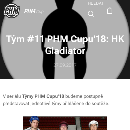
HLEDAT
PHM
Cup
Tým #11 PHM Cupu'18: HK
Gladiator
27.09.2017
V seriálu
Týmy PHM Cupu'18
budeme postupně
představovat jednotlivé týmy přihlášené do soutěže.