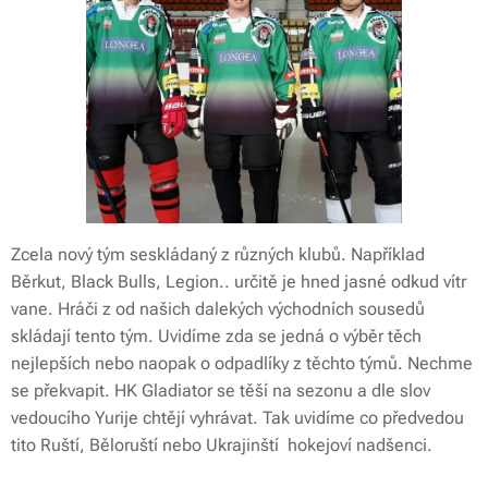
Zcela nový tým seskládaný z různých klubů. Například
Běrkut, Black Bulls, Legion.. určitě je hned jasné odkud vítr
vane. Hráči z od našich dalekých východních sousedů
skládají tento tým. Uvidíme zda se jedná o výběr těch
nejlepších nebo naopak o odpadlíky z těchto týmů. Nechme
se překvapit. HK Gladiator se těší na sezonu a dle slov
vedoucího Yurije chtějí vyhrávat. Tak uvidíme co předvedou
tito Ruští, Běloruští nebo Ukrajinští hokejoví nadšenci.