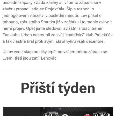
poslední zápasy zvládá závěry a i v tomto zápase se v
závěru prosadil střelec Projekťáku Šíp a rozhodl o
jednogólovém vítězství v poslední minutě. Lev přišel o
tahouna, robustního Smutka již v začátku i to mohlo ovlivnit
herní projev. Opět jsme sledovali zvláštní situaci trenér
Fanklubu Urban nastoupil za svůj "mateřský" klub Projekťák
a tak vlastně hrál proti svým, slavil výhru však decentně.
Ústav vede skupinu díky lepšímu vzájemnému zápasu se
Lvem, třetí jsou zatí, Lenováci
Příští týden