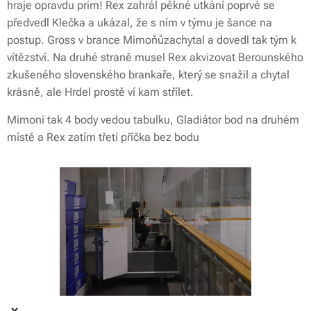
hraje opravdu prim! Rex zahrál pěkné utkání poprvé se
předvedl Klečka a ukázal, že s ním v týmu je šance na
postup. Gross v brance Mimoňůzachytal a dovedl tak tým k
vítězství. Na druhé straně musel Rex akvizovat Berounského
zkušeného slovenského brankaře, který se snažil a chytal
krásně, ale Hrdel prostě ví kam střílet.
Mimoni tak 4 body vedou tabulku, Gladiátor bod na druhém
místě a Rex zatím třetí příčka bez bodu