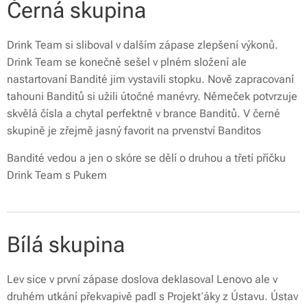
Černá skupina
Drink Team si sliboval v dalším zápase zlepšení výkonů.
Drink Team se konečně sešel v plném složení ale
nastartovaní Bandité jim vystavili stopku. Nově zapracovaní
tahouni Banditů si užili útočné manévry. Němeček potvrzuje
skvělá čísla a chytal perfektně v brance Banditů. V černé
skupině je zřejmě jasný favorit na prvenství Banditos
Bandité vedou a jen o skóre se dělí o druhou a třetí příčku
Drink Team s Pukem
Bílá skupina
Lev sice v první zápase doslova deklasoval Lenovo ale v
druhém utkání překvapivě padl s Projekťáky z Ústavu. Ústav