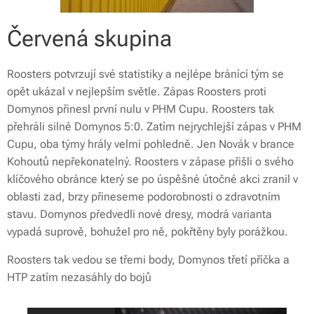
Červená skupina
Roosters potvrzují své statistiky a nejlépe bránící tým se
opět ukázal v nejlepším světle. Zápas Roosters proti
Domynos přinesl první nulu v PHM Cupu. Roosters tak
přehráli silné Domynos 5:0. Zatím nejrychlejší zápas v PHM
Cupu, oba týmy hrály velmi pohledně. Jen Novák v brance
Kohoutů nepřekonatelný. Roosters v zápase přišli o svého
klíčového obránce který se po úspěšné útočné akci zranil v
oblasti zad, brzy přineseme podorobnosti o zdravotním
stavu. Domynos předvedli nové dresy, modrá varianta
vypadá suprově, bohužel pro ně, pokřtěny byly porážkou.
Roosters tak vedou se třemi body, Domynos třetí příčka a
HTP zatím nezasáhly do bojů