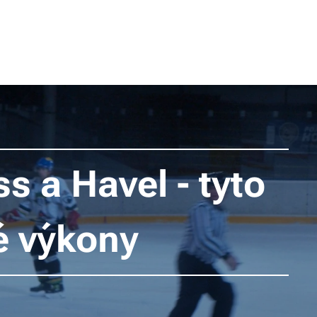
 a Havel - tyto
é výkony