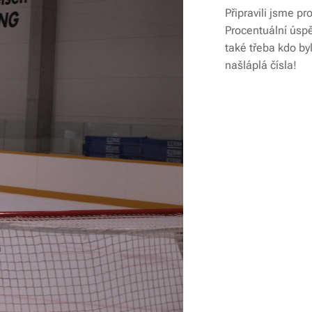
Připravili jsme p
Procentuální úspě
také třeba kdo by
našláplá čísla!