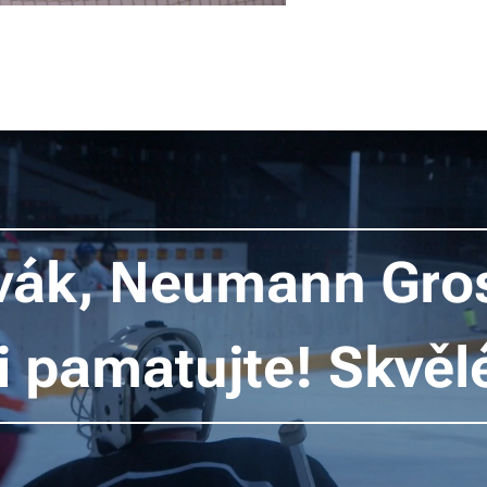
vák, Neumann Gross
i pamatujte! Skvěl