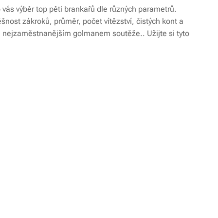
ro vás výběr top pěti brankařů dle různých parametrů.
šnost zákroků, průměr, počet vítězství, čistých kont a
l nejzaměstnanějším golmanem soutěže.. Užijte si tyto