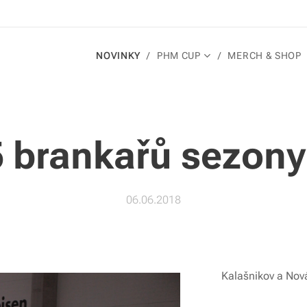
NOVINKY
PHM CUP
MERCH & SHOP
5 brankařů sezony
06.06.2018
Kalašnikov a Nová