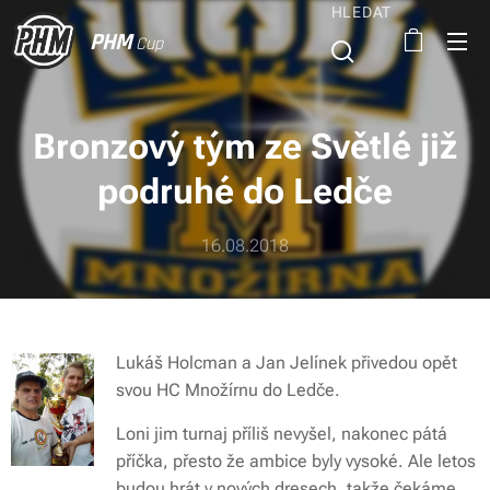
HLEDAT
PHM
Cup
Bronzový tým ze Světlé již
podruhé do Ledče
16.08.2018
Lukáš Holcman a Jan Jelínek přivedou opět
svou HC Množírnu do Ledče.
Loni jim turnaj příliš nevyšel, nakonec pátá
příčka, přesto že ambice byly vysoké. Ale letos
budou hrát v nových dresech, takže čekáme