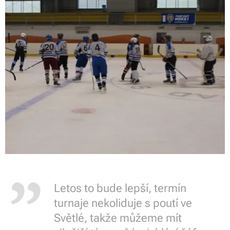
Letos to bude lepší, termín
turnaje nekoliduje s poutí ve
Světlé, takže můžeme mít