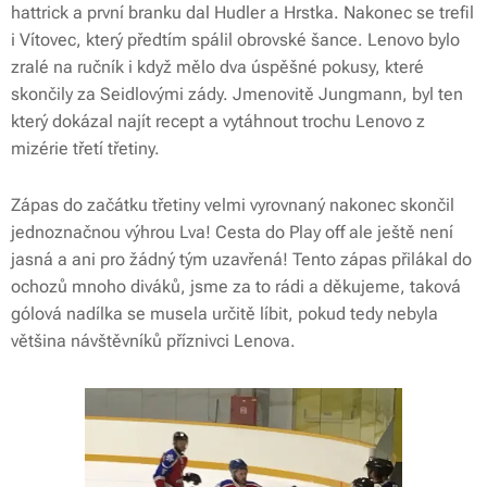
hattrick a první branku dal Hudler a Hrstka. Nakonec se trefil
i Vítovec, který předtím spálil obrovské šance. Lenovo bylo
zralé na ručník i když mělo dva úspěšné pokusy, které
skončily za Seidlovými zády. Jmenovitě Jungmann, byl ten
který dokázal najít recept a vytáhnout trochu Lenovo z
mizérie třetí třetiny.
Zápas do začátku třetiny velmi vyrovnaný nakonec skončil
jednoznačnou výhrou Lva! Cesta do Play off ale ještě není
jasná a ani pro žádný tým uzavřená! Tento zápas přilákal do
ochozů mnoho diváků, jsme za to rádi a děkujeme, taková
gólová nadílka se musela určitě líbit, pokud tedy nebyla
většina návštěvníků příznivci Lenova.