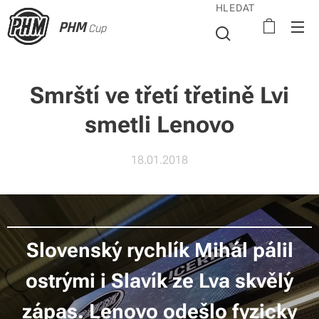
HLEDAT
PHM
Cup
Smrští ve třetí třetině Lvi
smetli Lenovo
18.01.2018
Slovenský rychlík Mihál pálil
ostrými i Slavík ze Lva skvělý
zápas. Lenovo odešlo fyzicky