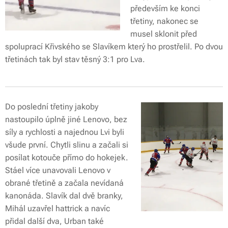
především ke konci
třetiny, nakonec se
musel sklonit před
spoluprací Křivského se Slavíkem který ho prostřelil. Po dvou
třetinách tak byl stav těsný 3:1 pro Lva.
Do poslední třetiny jakoby
nastoupilo úplně jiné Lenovo, bez
síly a rychlosti a najednou Lvi byli
všude první. Chytli slinu a začali si
posílat kotouče přímo do hokejek.
Stáel více unavovali Lenovo v
obrané třetině a začala nevídaná
kanonáda. Slavík dal dvě branky,
Mihál uzavřel hattrick a navíc
přidal další dva, Urban také