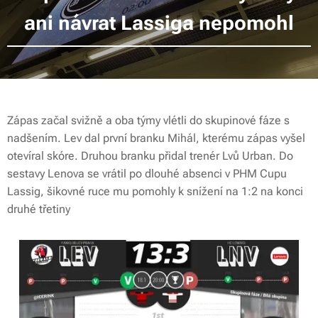
ani návrat Lassiga nepomohl
Zápas začal svižně a oba týmy vlétli do skupinové fáze s
nadšením. Lev dal první branku Mihál, kterému zápas vyšel
otevíral skóre. Druhou branku přidal trenér Lvů Urban. Do
sestavy Lenova se vrátil po dlouhé absenci v PHM Cupu
Lassig, šikovné ruce mu pomohly k snížení na 1:2 na konci
druhé třetiny