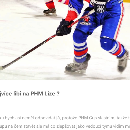
více líbí na PHM Lize ?
zku bych asi neměl odpovídat já, protože PHM Cup vlastním, takže
pu na čem stavět ale má co zlepšovat jako vedoucí týmu vidím m