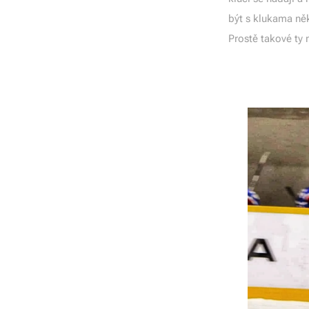
být s klukama něk
Prostě takové t