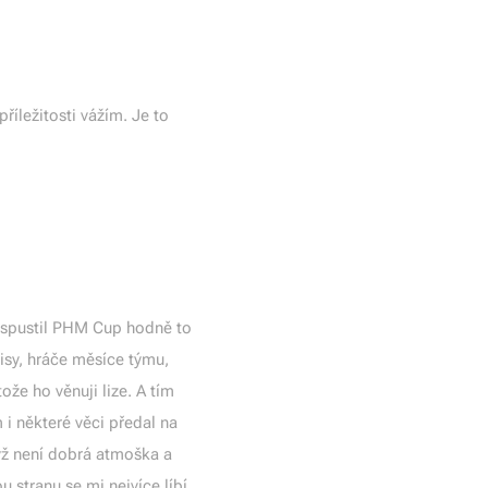
říležitosti vážím. Je to
m spustil PHM Cup hodně to
pisy, hráče měsíce týmu,
ože ho věnuji lize. A tím
m i některé věci předal na
yž není dobrá atmoška a
 stranu se mi nejvíce líbí