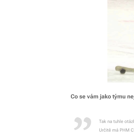
Co se vám jako týmu nej
Tak na tuhle otá
Určitě má PHM Cu