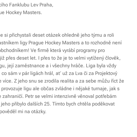
ucího Fanklubu Lev Praha,
ague Hockey Masters.
si přichystali deset otázek ohledně jeho týmu a roli
lastníkem ligy Prague Hockey Masters a to rozhodně není
 obchodníkem! Ve firmě která vyrábí programy pro
iž přes deset let. I přes to že je to velmi vytížený člověk,
igu, její zaměstnance a i všechny hráče. Liga byla vždy
o sám v pár ligách hrál, ať už za Lva či za Projektový
ce více. Z jeho snu se zrodila realita a za sebe můžu říct že
provozuje ligu ale občas zvládne i nějaké turnaje, jak s
e zahraničí. Petr se velmi intenzivně věnoval potřebám
jeho přibylo dalších 25. Tímto bych chtěla poděkovat
dpověděl mi na otázky.