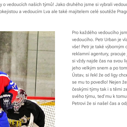
ánky o vedoucích našich týmů! Jako druhého jsme si vybrali vedo
 hokejistou a vedoucím Lva ale také majitelem celé soutěže Pr
Pro každého vedoucího jsme 
vedoucího. Petr Urban je v
vše! Petr je také výborným
reklamní agentury, pracuje j
si vždy najde čas na svou l
jeho velkým snem a po tom c
Ústav, si řekl že od ligy ch
se mu to povedlo! Nejen že 
českými týmy tak i s těmi z
svého týmu, teď mu k tomu 
Petrovi že si našel čas a o