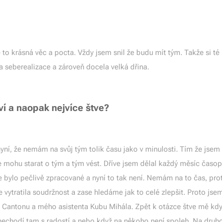
to krásná věc a pocta. Vždy jsem snil že budu mít tým. Takže si té p
 seberealizace a zároveň docela velká dřina.
ví a naopak nejvíce štve?
yní, že nemám na svůj tým tolik času jako v minulosti. Tím že jse
se mohu starat o tým a tým vést. Dříve jsem dělal každý měsíc časo
e bylo pečlivě zpracované a nyní to tak není. Nemám na to čas, prot
e vytratila soudržnost a zase hledáme jak to celé zlepšit. Proto jse
a Cantonu a mého asistenta Kubu Mihála. Zpět k otázce štve mě kd
 nechodí tam s radostí a nebo když na někoho není spoleh. Na druhou