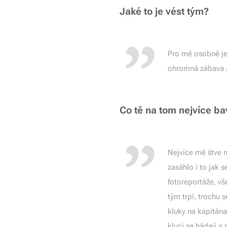
Jaké to je vést tým?
Pro mě osobně je 
ohromná zábava a
Co tě na tom nejvíce ba
Nejvíce mě štve n
zasáhlo i to jak 
fotoreportáže, vš
tým trpí, trochu s
kluky na kapitán
kluci se hádají a