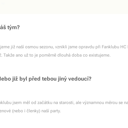
 váš tým?
jeme již naší osmou sezonu, vznikli jsme opravdu při Fanklubu HC 
2. Takže ano už to je poměrně dlouhá doba co existujeme.
bo již byl před tebou jiný vedoucí?
klubu jsem měl od začátku na starosti, ale významnou měrou se na
enové (nebo i členky) naší party.