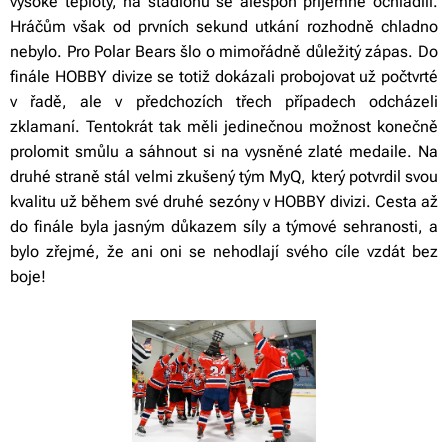
vysoké teploty, na stadiónu se alespoň příjemně ochladili.
Hráčům však od prvních sekund utkání rozhodně chladno
nebylo. Pro Polar Bears šlo o mimořádně důležitý zápas. Do
finále HOBBY divize se totiž dokázali probojovat už počtvrté
v řadě, ale v předchozích třech případech odcházeli
zklamaní. Tentokrát tak měli jedinečnou možnost konečně
prolomit smůlu a sáhnout si na vysněné zlaté medaile. Na
druhé straně stál velmi zkušený tým MyQ, který potvrdil svou
kvalitu už během své druhé sezóny v HOBBY divizi. Cesta až
do finále byla jasným důkazem síly a týmové sehranosti, a
bylo zřejmé, že ani oni se nehodlají svého cíle vzdát bez
boje!