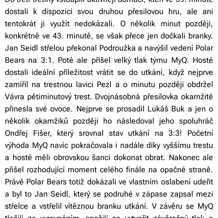
dostali k dispozici svou druhou přesilovou hru, ale ani
tentokrát ji využít nedokázali. O několik minut později,
konkrétně ve 43. minutě, se však přece jen dočkali branky.
Jan Seidl střelou překonal Podroužka a navýšil vedení Polar
Bears na 3:1. Poté ale přišel velký tlak týmu MyQ. Hosté
dostali ideální příležitost vrátit se do utkání, když nejprve
zamířil na trestnou lavici Pezl a o minutu později obdržel
Vávra pětiminutový trest. Dvojnásobná přesilovka okamžitě
přinesla své ovoce. Nejprve se prosadil Lukáš Buk a jen o
několik okamžiků později ho následoval jeho spoluhráč
Ondřej Fišer, který srovnal stav utkání na 3:3! Početní
výhoda MyQ navíc pokračovala i nadále díky vyššímu trestu
a hosté měli obrovskou šanci dokonat obrat. Nakonec ale
přišel rozhodující moment celého finále na opačné straně.
Právě Polar Bears totiž dokázali ve vlastním oslabení udeřit
a byl to Jan Seidl, který se podruhé v zápase zapsal mezi
střelce a vstřelil vítěznou branku utkání. V závěru se MyQ