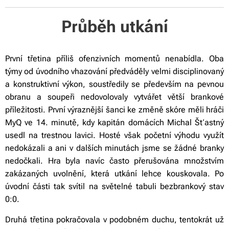
Průběh utkání
První třetina příliš ofenzivních momentů nenabídla. Oba
týmy od úvodního vhazování předváděly velmi disciplinovaný
a konstruktivní výkon, soustředily se především na pevnou
obranu a soupeři nedovolovaly vytvářet větší brankové
příležitosti. První výraznější šanci ke změně skóre měli hráči
MyQ ve 14. minutě, kdy kapitán domácích Michal Šťastný
usedl na trestnou lavici. Hosté však početní výhodu využít
nedokázali a ani v dalších minutách jsme se žádné branky
nedočkali. Hra byla navíc často přerušována množstvím
zakázaných uvolnění, která utkání lehce kouskovala. Po
úvodní části tak svítil na světelné tabuli bezbrankový stav
0:0.
Druhá třetina pokračovala v podobném duchu, tentokrát už