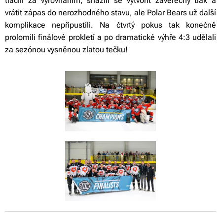
tlačili za vyrovnáním, snažili se vytvořit závěrečný tlak a
vrátit zápas do nerozhodného stavu, ale Polar Bears už další
komplikace nepřipustili. Na čtvrtý pokus tak konečně
prolomili finálové prokletí a po dramatické výhře 4:3 udělali
za sezónou vysněnou zlatou tečku!