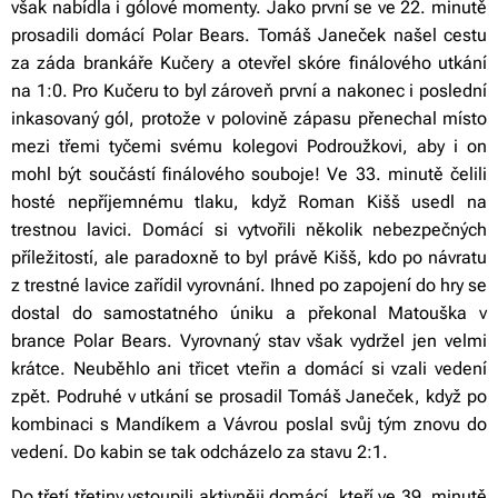
však nabídla i gólové momenty. Jako první se ve 22. minutě
prosadili domácí Polar Bears. Tomáš Janeček našel cestu
za záda brankáře Kučery a otevřel skóre finálového utkání
na 1:0. Pro Kučeru to byl zároveň první a nakonec i poslední
inkasovaný gól, protože v polovině zápasu přenechal místo
mezi třemi tyčemi svému kolegovi Podroužkovi, aby i on
mohl být součástí finálového souboje! Ve 33. minutě čelili
hosté nepříjemnému tlaku, když Roman Kišš usedl na
trestnou lavici. Domácí si vytvořili několik nebezpečných
příležitostí, ale paradoxně to byl právě Kišš, kdo po návratu
z trestné lavice zařídil vyrovnání. Ihned po zapojení do hry se
dostal do samostatného úniku a překonal Matouška v
brance Polar Bears. Vyrovnaný stav však vydržel jen velmi
krátce. Neuběhlo ani třicet vteřin a domácí si vzali vedení
zpět. Podruhé v utkání se prosadil Tomáš Janeček, když po
kombinaci s Mandíkem a Vávrou poslal svůj tým znovu do
vedení. Do kabin se tak odcházelo za stavu 2:1.
Do třetí třetiny vstoupili aktivněji domácí, kteří ve 39. minutě