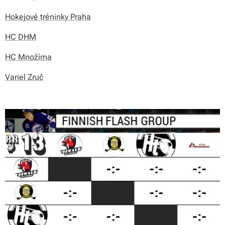
Hokejové tréninky Praha
HC DHM
HC Množírna
Variel Zruč