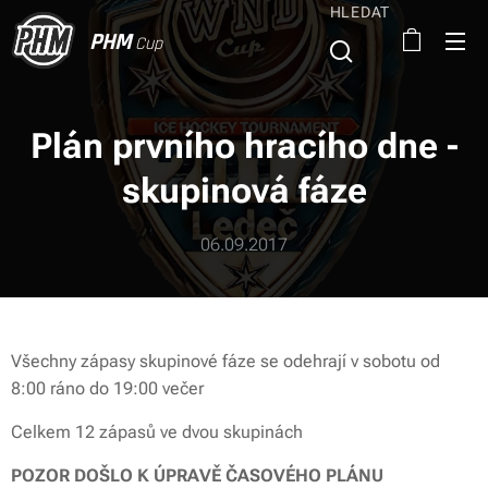
HLEDAT
PHM
Cup
Plán prvního hracího dne -
skupinová fáze
06.09.2017
Všechny zápasy skupinové fáze se odehrají v sobotu od
8:00 ráno do 19:00 večer
Celkem 12 zápasů ve dvou skupinách
POZOR DOŠLO K ÚPRAVĚ ČASOVÉHO PLÁNU