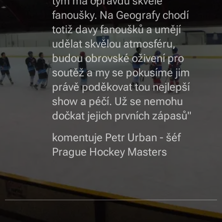
tým má opravdu skvělé
fanoušky. Na Geografy chodí
totiž davy fanoušků a umějí
udělat skvělou atmosféru,
budou obrovské oživení pro
soutěž a my se pokusíme jim
právě poděkovat tou nejlepší
show a péčí. Už se nemohu
dočkat jejich prvních zápasů"
komentuje Petr Urban - šéf
Prague Hockey Masters