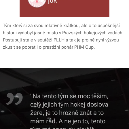
Tým který si za svou relativně krátkou, ale o to úspěšnější
historii vydobyl jasné místo v Pražských hokejových vodách.
Postupují stále v soutěži PLLH a tak je pro ně nyní výzvou
zkusit se poprat i o prestižní pohár PHM Cup.
"Na tento tým se moc těším,
celý jejich tým hokej doslova
žere, je to hrozně znát a to
mám rád. A ne jen to, tento