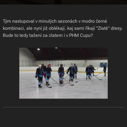
Tým nastupoval v minulých sezonách v modro černé
kombinaci, ale nyní již oblékají, kaj sami říkají "Zlaté" dresy.
Bude to tedy tažení za zlatem i v PHM Cupu?