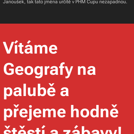
Janoušek, tak tato jména určitě v PHM Cupu nezapadnou.
Vítáme
Geografy na
palubě a
přejeme hodně
štěstí a zábavy!