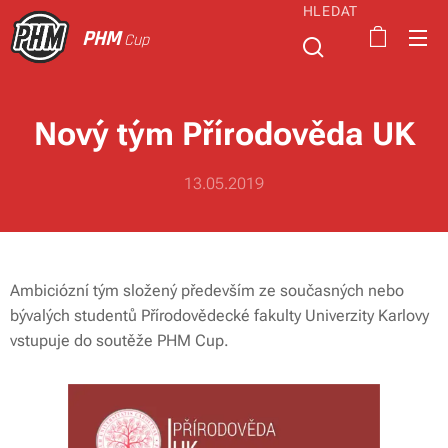
HLEDAT
PHM
Cup
Nový tým Přírodověda UK
13.05.2019
Ambiciózní tým složený především ze současných nebo
bývalých studentů Přírodovědecké fakulty Univerzity Karlovy
vstupuje do soutěže PHM Cup.