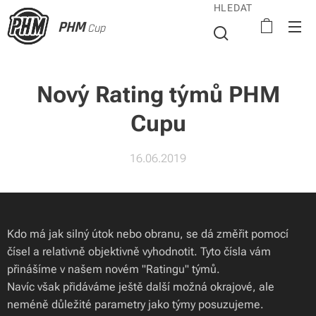
HLEDAT
PHM
Cup
Nový Rating týmů PHM
Cupu
16.06.2019
Kdo má jak silný útok nebo obranu, se dá změřit pomocí
čísel a relativně objektivně vyhodnotit. Tyto čísla vám
přinášíme v našem novém "Ratingu" týmů.
Navíc však přidáváme ještě další možná okrajové, ale
neméně důležité parametry jako týmy posuzujeme.