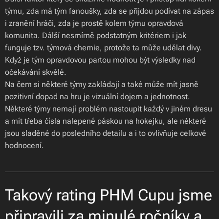
týmu, zda má tým fanoušky, zda se přijdou podívat na zápas
i zranění hráči, zda je prostě kolem týmu opravdová
komunita. Dálší nesmírně podstatným kritériem i jak
funguje tzv. týmová chemie, protože ta může udělat divy.
Když je tým opravdovou partou mohou být výsledky nad
očekávání skvělé.
Na čem si některé týmy zakládají a také může mít jasně
pozitivní dopad na hru je vizuální dojem a jednotnost.
Některé týmy nemají problém nastoupit každý v jiném dresu
a mít třeba čísla nalepené páskou na hokejku, ale některé
jsou sladěné do posledního detailu a i to ovlivňuje celkové
hodnocení.
Takový rating PHM Cupu jsme
připravili za minulé ročníky a