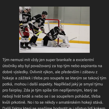
Tým nemusí mít vždy jen super brankaře a excelentní
útočníky aby byl považovaný za top tým nebo aspiranta na
dobré výsledky. Ovlivnit výkon, ale především i zábavu z
hokeje a zážitek i třeba pro soupeře se kterým se takový tým
potká, mohou i další aspekty. Například jaký je smysl týmu
pro fairplay. Zda je tým spíše tím nepříjemným, který se
nebojí hrát tvrdě a nebo se i se soupeřem pohádat, třeba
kvůli prkotině. No i to se někdy v amatérském hokeji stává.
Další faktor který se snažíme hodnotit je i přístup lidí kokem