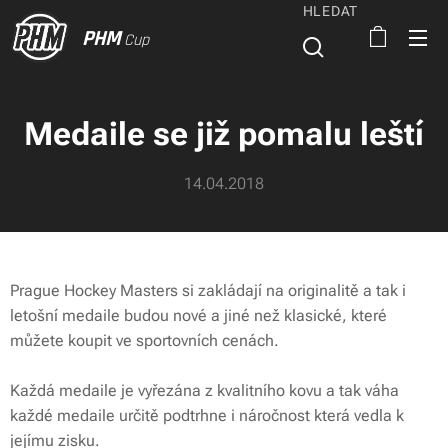
HLEDAT
PHM
Cup
Medaile se již pomalu leští
14.04.2018
Prague Hockey Masters si zakládají na originalitě a tak i
letošní medaile budou nové a jiné než klasické, které
můžete koupit ve sportovních cenách.
Každá medaile je vyřezána z kvalitního kovu a tak váha
každé medaile určitě podtrhne i náročnost která vedla k
jejímu zisku.