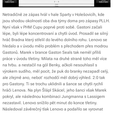
Netradičně ze zápas hrál v hale Sparty v Holešovicíh, kde
jsou shodou okolností oba dva týmy doma pro zápasy PLLH.
Nyní však v PHM Cupu poprvé proti sobě. Gastoni začali
lépe, byli lépe koncentrovaní a chytli úvod. Prosadil se silný
hráč Bradna který střelil do levého dolního rohu. Lenovo se
hledalo a v úvodu mělo problém s přechodem přes modrou
Gastonů. Marek v brance Gaston Seals tak neměl příliš
práce v úvodu třetiny. Milata na druhé straně toho měl více
na hrbu. a nestačil na gól Benky, ačkoli nesouhlasil s
výrokem sudího, měl pocit, že puk do branky nezapadl celý,
ale zřejmě ano, neboť rozhodčí měl dobrý výhled. 2:0 tak
pro Gastony. Ti se trochu uklidnili a šance se chytli rychlí
hráči Lenova. Na plyn Šlápl Skácel, jeho šanci však Marek
pokryl, ale následnou kombinaci Jungmanna s Lassigem
nezastavil. Lenovo snížilo pět minut do konce třetiny.
Následoval závěrečný tlak Lenovo a podařilo se vyrovnat