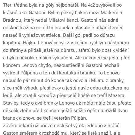
Třetí třetina byla na góly nejbohatší. Na 4:2 zvyšovali po
krásné akci Gastoni. Byl to pěkný ťukec mezi Markem a
Bradnou, který nedal Milatovi šanci. Gastoni následně
odskočili až na rozdíl tří branek a hlasatelé utkání téměř
nestačili vyhlašovat střelce. Další gól padl po důrazu
kapitána Hájka. Lenováci byli zaskočeni rychlým nástupem
do třetiny a přidali ještě na důrazu, střetů bylo dost k vidění
a bylo i několik dalších vyloučení. Ale nakonec se ještě před
koncem Lenovo chytlo, nesoustředění Gastoni nechali
vystřelit Půlpána a ten dal kontaktní branku. To Lenovo
nabudilo pár minut do konce tak odvolali Milatu z branky,
sice měli výhodu přesilovky a ještě navíc extra attackera na
ledě, ale ztratili kotouč a přes celé hřiště se trefil Mezera.
Stav byl tedy o dvě branky Lenovo už mělo málo času přesto
několik vteřin před koncem ještě snížili opět na rozdíl dvou
branek a znovu se trefil veterán Půlpán.
Závěru utkání už pouze neslušel výrok jednoho z hráčů
Gaston směrem k rozhodčímu, který se jistě snažil, ale