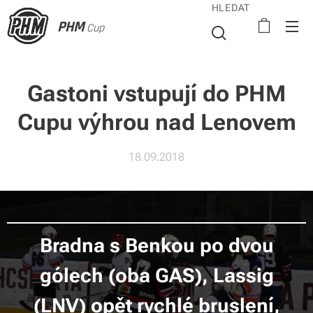
HLEDAT
PHM
Cup
Gastoni vstupují do PHM
Cupu výhrou nad Lenovem
18.09.2018
Bradna s Benkou po dvou
gólech (oba GAS), Lassig
(LNV) opět rychlé bruslení,