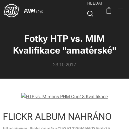
HLEDAT
PHM
Cup
Fotky HTP vs. MIM
Kvalifikace "amatérské"
23.10.2017
FLICKR ALBUM NAHRÁNO
https://www.flickr.com/gp/153512269@N03/jjqh75