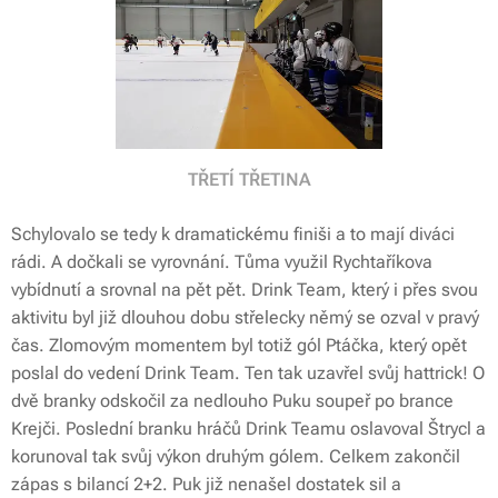
TŘETÍ TŘETINA
Schylovalo se tedy k dramatickému finiši a to mají diváci
rádi. A dočkali se vyrovnání. Tůma využil Rychtaříkova
vybídnutí a srovnal na pět pět. Drink Team, který i přes svou
aktivitu byl již dlouhou dobu střelecky němý se ozval v pravý
čas. Zlomovým momentem byl totiž gól Ptáčka, který opět
poslal do vedení Drink Team. Ten tak uzavřel svůj hattrick! O
dvě branky odskočil za nedlouho Puku soupeř po brance
Krejči. Poslední branku hráčů Drink Teamu oslavoval Štrycl a
korunoval tak svůj výkon druhým gólem. Celkem zakončil
zápas s bilancí 2+2. Puk již nenašel dostatek sil a