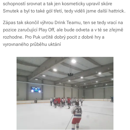
schopností srovnat a tak jen kosmeticky upravil skóre
Smutek a byl to také gól třetí, tedy viděli jsme další hattrick.
Zápas tak skončil výhrou Drink Teamu, ten se tedy vrací na
pozice zaručující Play Off, ale bude odveta a v té se zřejmě
rozhodne. Pro Puk určitě dobrý pocit z dobré hry a
vyrovnaného průběhu uktání