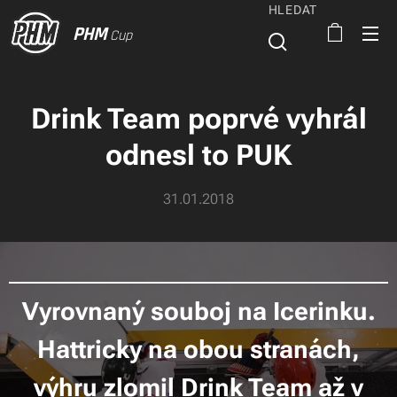
HLEDAT
PHM
Cup
Drink Team poprvé vyhrál
odnesl to PUK
31.01.2018
Vyrovnaný souboj na Icerinku.
Hattricky na obou stranách,
výhru zlomil Drink Team až v