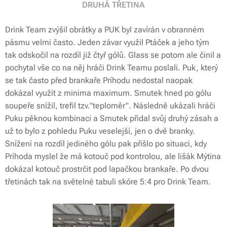
DRUHÁ TŘETINA
Drink Team zvýšil obrátky a PUK byl zavírán v obranném
pásmu velmi často. Jeden závar využil Ptáček a jeho tým
tak odskočil na rozdíl již čtyř gólů. Glass se potom ale činil a
pochytal vše co na něj hráči Drink Teamu poslali. Puk, který
se tak často před brankaře Príhodu nedostal naopak
dokázal využít z minima maximum. Smutek hned po gólu
soupeře snížil, trefil tzv."teploměr". Následně ukázali hráči
Puku pěknou kombinaci a Smutek přidal svůj druhý zásah a
už to bylo z pohledu Puku veselejší, jen o dvě branky.
Snížení na rozdíl jediného gólu pak přišlo po situaci, kdy
Príhoda myslel že má kotouč pod kontrolou, ale lišák Mýtina
dokázal kotouč prostrčit pod lapačkou brankaře. Po dvou
třetinách tak na světelné tabuli skóre 5:4 pro Drink Team.