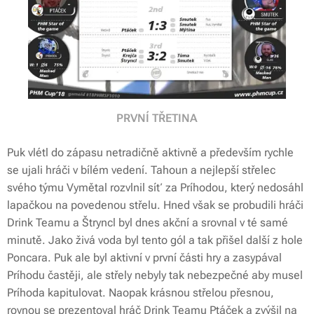
PRVNÍ TŘETINA
Puk vlétl do zápasu netradičně aktivně a především rychle
se ujali hráči v bílém vedení. Tahoun a nejlepší střelec
svého týmu Vymětal rozvlnil síť za Príhodou, který nedosáhl
lapačkou na povedenou střelu. Hned však se probudili hráči
Drink Teamu a Štryncl byl dnes akční a srovnal v té samé
minutě. Jako živá voda byl tento gól a tak přišel další z hole
Poncara. Puk ale byl aktivní v první části hry a zasypával
Príhodu častěji, ale střely nebyly tak nebezpečné aby musel
Príhoda kapitulovat. Naopak krásnou střelou přesnou,
rovnou se prezentoval hráč Drink Teamu Ptáček a zvýšil na