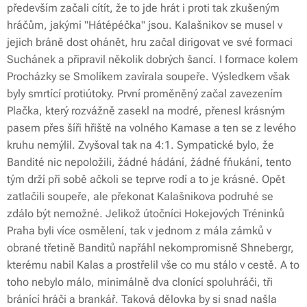
především začali cítít, že to jde hrát i proti tak zkušeným
hráčům, jakými "Hátépéčka" jsou. Kalašnikov se musel v
jejich bráně dost ohánět, hru začal dirigovat ve své formaci
Suchánek a připravil několik dobrých šancí. I formace kolem
Procházky se Smolíkem zavírala soupeře. Výsledkem však
byly smrtící protiútoky. První proměněný začal zavezením
Plačka, který rozvážně zasekl na modré, přenesl krásným
pasem přes šíři hřiště na volného Kamase a ten se z levého
kruhu nemýlil. Zvyšoval tak na 4:1. Sympatické bylo, že
Bandité nic nepoložili, žádné hádání, žádné fňukání, tento
tým drží při sobě ačkoli se teprve rodí a to je krásné. Opět
zatlačili soupeře, ale překonat Kalašnikova podruhé se
zdálo být nemožné. Jelikož útočníci Hokejových Tréninků
Praha byli více osmělení, tak v jednom z mála zámků v
obrané třetině Banditů napřáhl nekompromisně Shnebergr,
kterému nabil Kalas a prostřelil vše co mu stálo v cestě. A to
toho nebylo málo, minimálně dva clonící spoluhráči, tři
bránící hráči a brankář. Taková dělovka by si snad našla