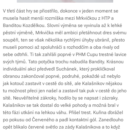
V třetí část hry se přiostřilo, dokonce v jeden moment se
musela hasit menší rozmíška mezi Mrkvičkou z HTP a
Banditou Kozdělkou. Slovní výměna se vyvinula až k lehké
pěstní výměně, Mrkvička měl ambici přetáhnout dres svému
soupěři, ten se však několika rychlými úhyby ubránil, přesto
museli pomoci až spoluhráči s rozhodčím a oba rivaly od
sebe odtrhli. Ti tak zahřáli poprvé v PHM Cupu trestné lavice
svých týmů. Tato potyčka trochu nabudila Bandity. Krásnou
individuální akci předvedl Suchánek, který prokličkoval
obranou zakončoval poprvé, podruhé, pokaždé už nebylo
jak kotouč zastavit v cestě do sítě, ale Kalašnikov nějakou
tu možnost přeci jen našel a zastavil tak puk v cestě do jeho
sítě. Neuvěřitelné zákroky, hodilo by se napsat i zázraky.
Kalašnikov se tak dostal do velké pohody a možná bral v
této fázi utkání na lehkou váhu. Přišel trest. Kuřina ďorážel
po pokusu od Červeného a padl kontaktní gól. Zanedlouho
opět blikalo červené světlo za zády Kalašnikova a to když