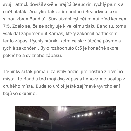
svůj Hattrick dovršil skvěle hrající Beaudvin, rychlý průnik a
opět blafák. Analytici tak zatím hodnotí Beaudvina jako
silnou zbraň Banditů. Stav utkání byl pět minut před koncem
7:5. Zdálo se, že se schyluje k velkému tlaku Banditů, tomu
však dal zapomenout Kamas, který zakončil hattrickem
tento zápas. Rychlý průnik, kolmice skrz útočné pásmo a
rychlé zakončení. Bylo rozhodnuto 8:5 je konečné skóre
pěkného a svižného zápasu.
Tréninky si tak pomalu zajistily pozici pro postup z prvního
místa. To Banditi teď mají dvojzápas s Lenovem o postup z
druhého místa. Bude to určitě ještě zajímavé vyvrcholení
bojů ve skupině.