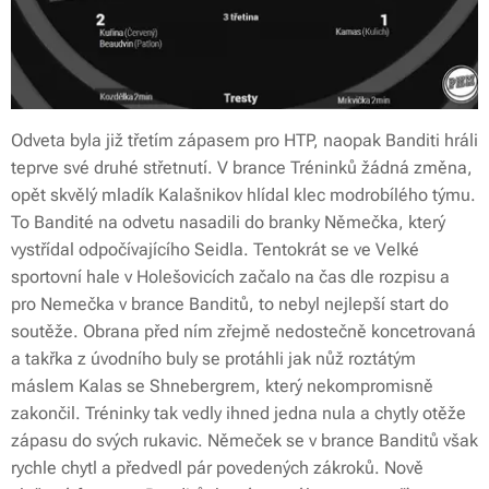
Odveta byla již třetím zápasem pro HTP, naopak Banditi hráli
teprve své druhé střetnutí. V brance Tréninků žádná změna,
opět skvělý mladík Kalašnikov hlídal klec modrobílého týmu.
To Bandité na odvetu nasadili do branky Němečka, který
vystřídal odpočívajícího Seidla. Tentokrát se ve Velké
sportovní hale v Holešovicích začalo na čas dle rozpisu a
pro Nemečka v brance Banditů, to nebyl nejlepší start do
soutěže. Obrana před ním zřejmě nedostečně koncetrovaná
a takřka z úvodního buly se protáhli jak nůž roztátým
máslem Kalas se Shnebergrem, který nekompromisně
zakončil. Tréninky tak vedly ihned jedna nula a chytly otěže
zápasu do svých rukavic. Němeček se v brance Banditů však
rychle chytl a předvedl pár povedených zákroků. Nově