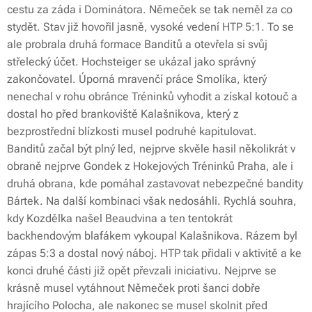
cestu za záda i Dominátora. Němeček se tak neměl za co
stydět. Stav již hovořil jasně, vysoké vedení HTP 5:1. To se
ale probrala druhá formace Banditů a otevřela si svůj
střelecký účet. Hochsteiger se ukázal jako správný
zakončovatel. Úporná mravenčí práce Smolíka, který
nenechal v rohu obránce Tréninků vyhodit a získal kotouč a
dostal ho před brankoviště Kalašnikova, který z
bezprostřední blízkosti musel podruhé kapitulovat.
Banditů začal být plný led, nejprve skvěle hasil několikrát v
obraně nejprve Gondek z Hokejových Tréninků Praha, ale i
druhá obrana, kde pomáhal zastavovat nebezpečné bandity
Bártek. Na další kombinaci však nedosáhli. Rychlá souhra,
kdy Kozdělka našel Beaudvina a ten tentokrát
backhendovým blafákem vykoupal Kalašnikova. Rázem byl
zápas 5:3 a dostal nový náboj. HTP tak přidali v aktivitě a ke
konci druhé části již opět převzali iniciativu. Nejprve se
krásně musel vytáhnout Němeček proti šanci dobře
hrajícího Polocha, ale nakonec se musel skolnit před