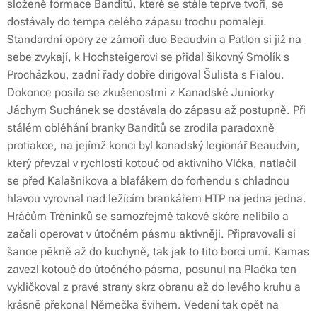
složené formace Banditů, které se stále teprve tvoří, se
dostávaly do tempa celého zápasu trochu pomaleji.
Standardní opory ze zámoří duo Beaudvin a Patlon si již na
sebe zvykají, k Hochsteigerovi se přidal šikovný Smolík s
Procházkou, zadní řady dobře dirigoval Šulista s Fialou.
Dokonce posila se zkušenostmi z Kanadské Juniorky
Jáchym Suchánek se dostávala do zápasu až postupně. Při
stálém obléhání branky Banditů se zrodila paradoxně
protiakce, na jejímž konci byl kanadský legionář Beaudvin,
který převzal v rychlosti kotouč od aktivního Vlčka, natlačil
se před Kalašnikova a blafákem do forhendu s chladnou
hlavou vyrovnal nad ležícím brankářem HTP na jedna jedna.
Hráčům Tréninků se samozřejmě takové skóre nelíbilo a
začali operovat v útočném pásmu aktivněji. Připravovali si
šance pěkně až do kuchyně, tak jak to tito borci umí. Kamas
zavezl kotouč do útočného pásma, posunul na Plačka ten
vykličkoval z pravé strany skrz obranu až do levého kruhu a
krásně překonal Němečka švihem. Vedení tak opět na