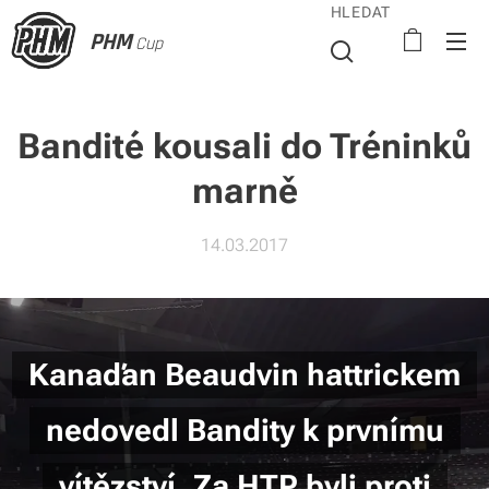
HLEDAT
PHM
Cup
Bandité kousali do Tréninků
marně
14.03.2017
Kanaďan Beaudvin hattrickem
nedovedl Bandity k prvnímu
vítězství. Za HTP byli proti