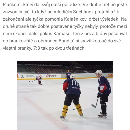
Plačkem, který dal svůj další gól v lize. Ve druhé třetině ještě
zazvonila tyč, to když se mladičký Suchánek protáhl až k
zakončení ale tyčka pomohla Kalašnikovi držet výsledek. Na
druhé straně tak dobře postavené tyčky nebyly, protože mezi
nimi skončil další pokus Kamase, ten z poza brány posouval
do brankoviště a obránace Banditů si srazil kotouč do své
vlastní branky. 7:3 tak po dvou třetinách.