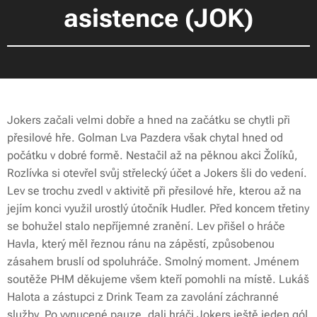
asistence (JOK)
Jokers začali velmi dobře a hned na začátku se chytli při
přesilové hře. Golman Lva Pazdera však chytal hned od
počátku v dobré formě. Nestačil až na pěknou akci Žolíků,
Rozlívka si otevřel svůj střelecký účet a Jokers šli do vedení.
Lev se trochu zvedl v aktivitě při přesilové hře, kterou až na
jejím konci využil urostlý útočník Hudler. Před koncem třetiny
se bohužel stalo nepříjemné zranění. Lev přišel o hráče
Havla, který měl řeznou ránu na zápěstí, způsobenou
zásahem bruslí od spoluhráče. Smolný moment. Jménem
soutěže PHM děkujeme všem kteří pomohli na místě. Lukáš
Halota a zástupci z Drink Team za zavolání záchranné
služby. Po vynucené pauze, dali hráči Jokers ještě jeden gól