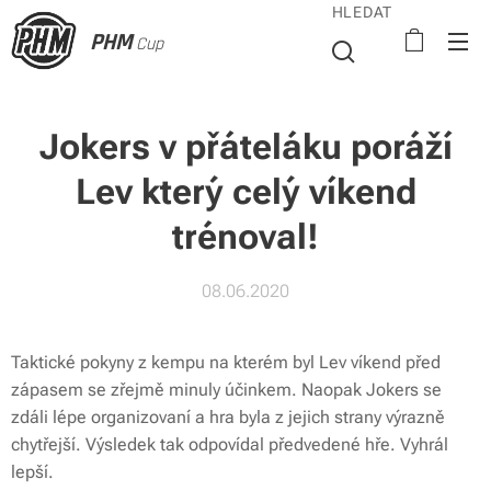
HLEDAT
PHM
Cup
Jokers v přáteláku poráží
Lev který celý víkend
trénoval!
08.06.2020
Taktické pokyny z kempu na kterém byl Lev víkend před
zápasem se zřejmě minuly účinkem. Naopak Jokers se
zdáli lépe organizovaní a hra byla z jejich strany výrazně
chytřejší. Výsledek tak odpovídal předvedené hře. Vyhrál
lepší.