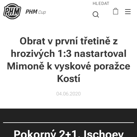
HLEDAT
PHM
Cup
Obrat v první třetině z
hrozivých 1:3 nastartoval
Mimoně k vyskové poražce
Kostí
04.06.2020
Pokorný 2+1, Ischoev