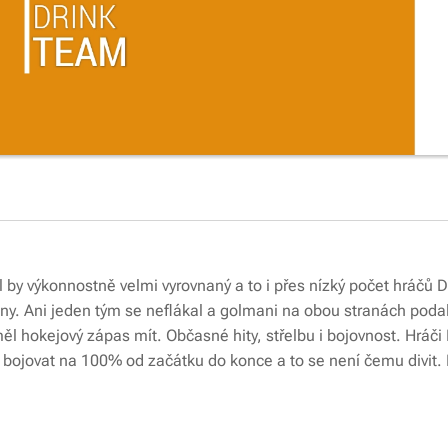
l by výkonnostně velmi vyrovnaný a to i přes nízký počet hráčů D
ony. Ani jeden tým se neflákal a golmani na obou stranách pod
ěl hokejový zápas mít. Občasné hity, střelbu i bojovnost. Hráči
bojovat na 100% od začátku do konce a to se není čemu divit. P