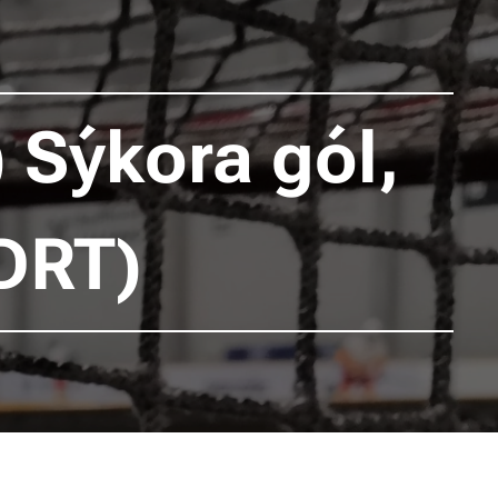
 Sýkora gól,
(DRT)