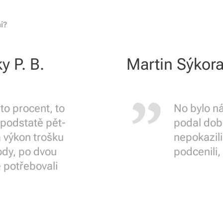
ní?
y P. B.
Martin Sýkor
to procent, to
No bylo ná
 podstatě pět-
podal dob
a výkon trošku
nepokazili
body, po dvou
podcenili,
 potřebovali