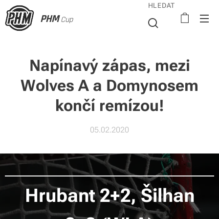
HLEDAT
PHM
Cup
Napínavý zápas, mezi
Wolves A a Domynosem
končí remízou!
05.02.2020
Hrubant 2+2, Šilhan