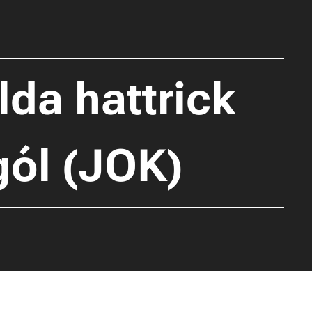
lda hattrick
gól (JOK)