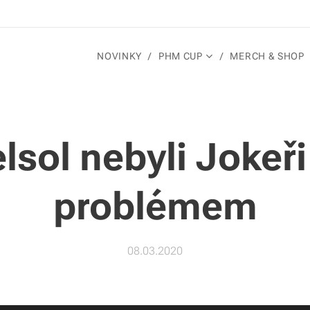
NOVINKY
PHM CUP
MERCH & SHOP
elsol nebyli Jokeř
problémem
08.03.2020