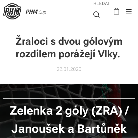
HLEDAT
PHM
Cup
Žraloci s dvou gólovým
rozdílem porážejí Vlky.
22.01.2020
Zelenka 2 góly (ZRA) /
Janoušek a Bartůněk