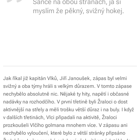
Šance na obou stranách, já si
myslím že pěkný, svižný hokej.
Jak říkal již kapitán Vlků, Jiří Janoušek, zápas byl velmi
svižný a oba týmy hráli s velkým důrazem. V tomto zápase
nechybělo absolutně nic. Nějaké ty hity, napětí i občasné
nadávky na rozhodčího. V první třetině byli Žraloci o dost
aktivnější na střely a měli trošku větší důraz i na buly. I když
v dalších třetinách, Vlci připadali na aktivitě, Žraloci
prozkoušeli Vlčího golmana mnohem více. V zápasu ani
nechybělo vyloučení, které bylo z větší stránky připsáno