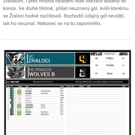
Žralokům. I přes mnohá oslabení však vítězství dotáhly do
konce. Ve druhé třetině, přišel neuznaný gól, kvůli kterému
se Žraloci hodně rozčilovali. Rozhodčí údajný gól neviděl,
tak ho neuznal. Nakonec se na to zapomnělo.