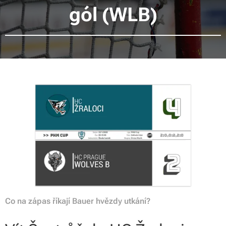
gól (WLB)
Co na zápas říkají Bauer hvězdy utkání?