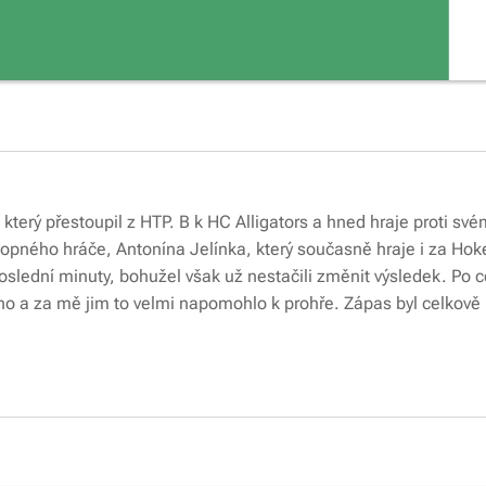
který přestoupil z HTP. B k HC Alligators a hned hraje proti s
schopného hráče, Antonína Jelínka, který současně hraje i za Ho
o poslední minuty, bohužel však už nestačili změnit výsledek. Po 
o a za mě jim to velmi napomohlo k prohře. Zápas byl celkově