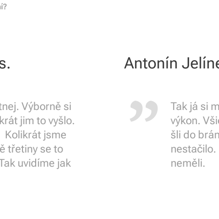
ní?
s.
Antonín Jelín
tnej. Výborně si
Tak já si 
krát jim to vyšlo.
výkon. Vši
. Kolikrát jsme
šli do brán
ě třetiny se to
nestačilo.
 Tak uvidíme jak
neměli.