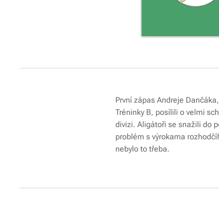
První zápas Andreje Dančáka, 
Tréninky B, posílili o velmi 
divizi. Aligátoři se snažili d
problém s výrokama rozhodčíh
nebylo to třeba.