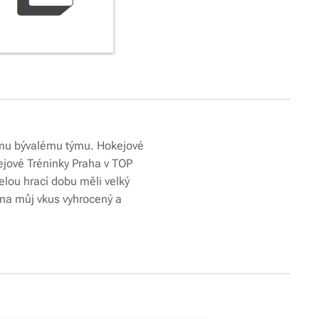
vému bývalému týmu. Hokejové
kejové Tréninky Praha v TOP
celou hrací dobu měli velký
 na můj vkus vyhrocený a