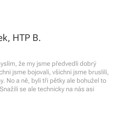
ek, HTP B.
myslím, že my jsme předvedli dobrý
chni jsme bojovali, všichni jsme bruslili,
y. No a ně, byli tři pětky ale bohužel to
 Snažili se ale technicky na nás asi