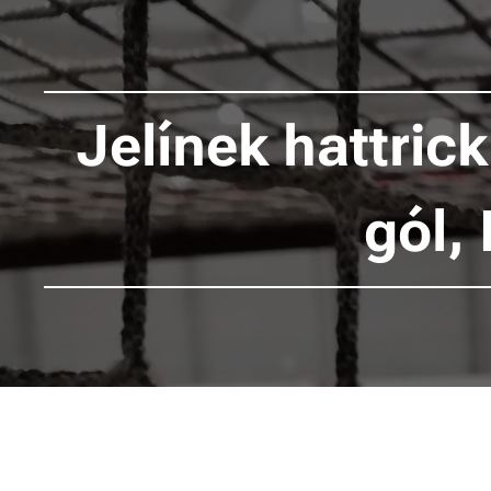
Jelínek hattric
gól,