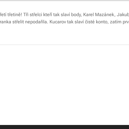
třetí třetině! Tři střelci kteří tak slaví body, Karel Mazánek, Jak
anka střelit nepodařila. Kucarov tak slaví čisté konto, zatím pr