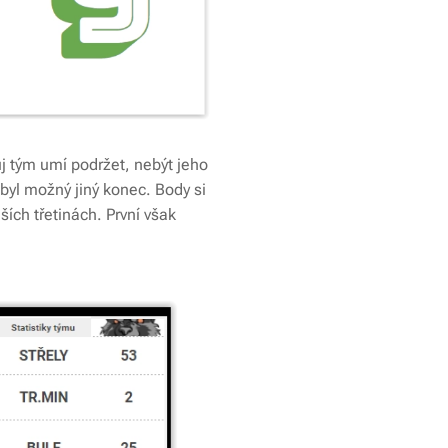
ůj tým umí podržet, nebýt jeho
ebyl možný jiný konec. Body si
ších třetinách. První však