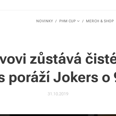
NOVINKY
PHM CUP
MERCH & SHOP
ovi zůstává čist
 poráží Jokers o 
31.10.2019