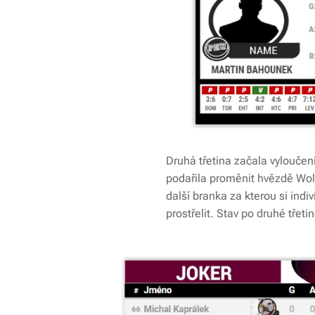
Druhá třetina začala vyloučen
podařila proměnit hvězdě Wolv
další branka za kterou si indi
prostřelit. Stav po druhé třeti