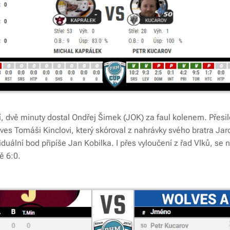
í, dvě minuty dostal Ondřej Šimek (JOK) za faul kolenem. Přesi
es Tomáši Kinclovi, který skóroval z nahrávky svého bratra Jaros
viduální bod připíše Jan Kobilka. I přes vyloučení z řad Vlků, s
ně 6:0.