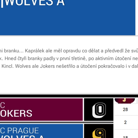
ni branku... Kaprálek ale měl opravdu co dělat a předvedl že sv
k. Hned čtyři branky padly v první třetině, po aktivním útočení n
Kincl. Wolves ale Jokers nešetřilo a útočení pokračovalo i v dal