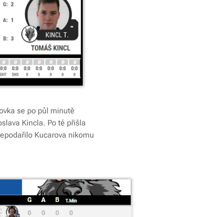
lovka se po půl minutě
lava Kincla. Po té přišla
e nepodařilo Kucarova nikomu