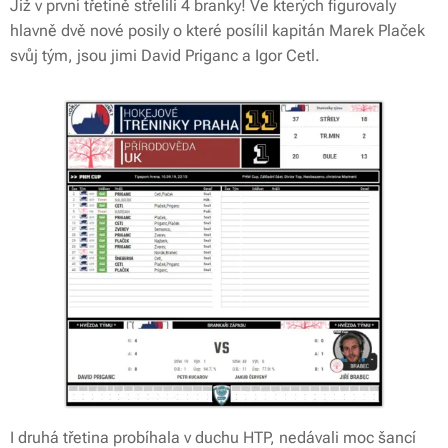
Již v první třetině střelili 4 branky! Ve kterých figurovaly
hlavně dvě nové posily o které posílil kapitán Marek Plaček
svůj tým, jsou jimi David Priganc a Igor Cetl.
I druhá třetina probíhala v duchu HTP, nedávali moc šancí