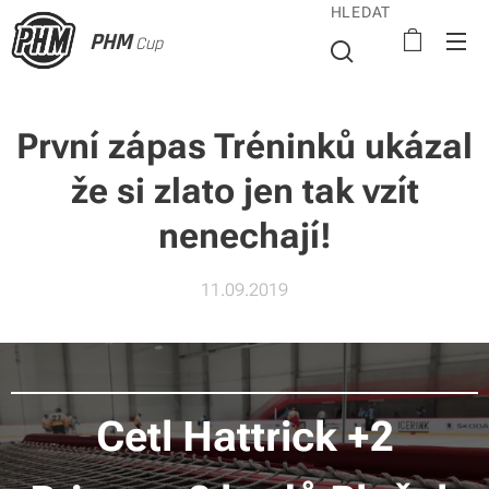
HLEDAT
PHM
Cup
První zápas Tréninků ukázal
že si zlato jen tak vzít
nenechají!
11.09.2019
Cetl Hattrick +2