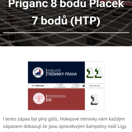
Priganc 8 bodů Plaček
7 bodů (HTP)
I tento zápas byl plný gólů, Hokejové tréninky nám každým
zápasem dokazují že jsou opravdovými šampióny naší Ligy.