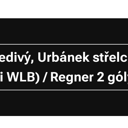
divý, Urbánek střelci
i WLB) / Regner 2 gól