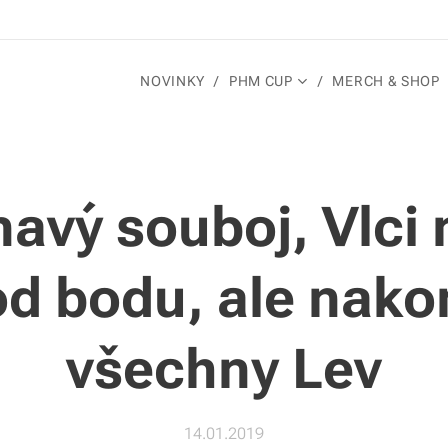
NOVINKY
PHM CUP
MERCH & SHOP
avý souboj, Vlci 
od bodu, ale nako
všechny Lev
14.01.2019