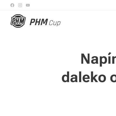
PHM
Cup
Napín
daleko 