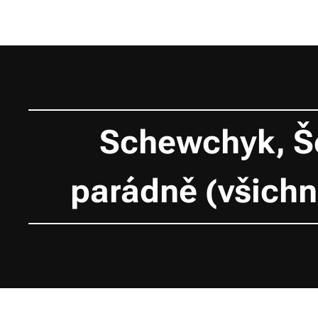
Schewchyk, Še
parádně (všichn