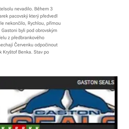
Intelsolu nevadilo. Během 3
arek pacovský který předvedl
le nekončilo, Rychlou, přímou
. Gastoni byli pod obrovským
střelu z předbrankového
nechají Červenku odpočinout
ík Kryštof Benka. Stav po