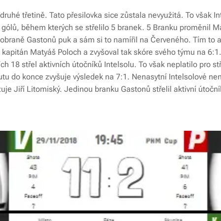
druhé třetině. Tato přesilovka sice zůstala nevyužitá. To však 
 gólů, během kterých se střelilo 5 branek. 5 Branku proměnil M
 obraně Gastonů puk a sám si to namířil na Červeného. Tím to a
l kapitán Matyáš Poloch a zvyšoval tak skóre svého týmu na 6:1
ch 18 střel aktivních útočníků Intelsolu. To však neplatilo pro 
tu do konce zvyšuje výsledek na 7:1. Nenasytní Intelsolové ne
uje Jiří Litomiský. Jedinou branku Gastonů střelil aktivní útočn