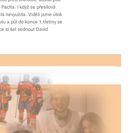
Paclta. I když se přesilová
la nevyužita. Viděli jsme útok
utu a půl do konce 1.třetiny se
ce si šel sednout David