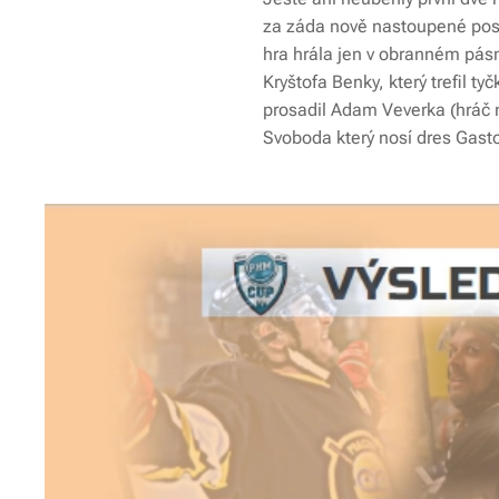
za záda nově nastoupené posily
hra hrála jen v obranném pásm
Kryštofa Benky, který trefil ty
prosadil Adam Veverka (hráč m
Svoboda který nosí dres Gasto