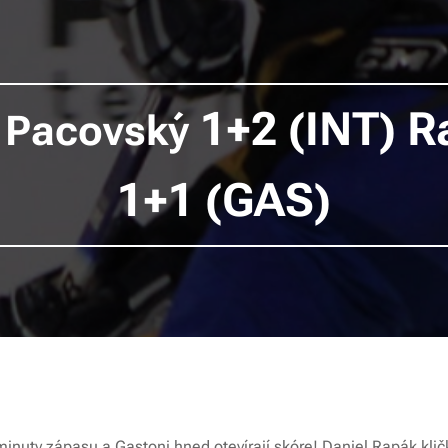
y
1+2 (INT) R
Pacovský
1+1 (GAS)
minuty zápasu a Gastoni hned otevírají skóre! Daniel Rapák kli