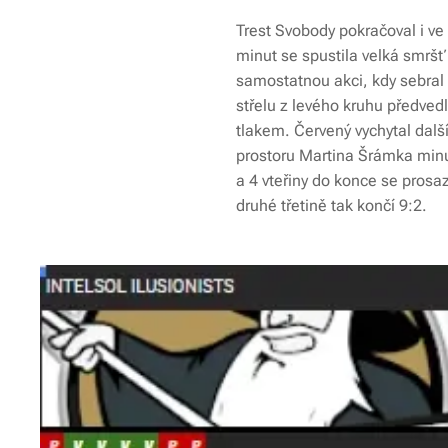
Trest Svobody pokračoval i ve 
minut se spustila velká smršť
samostatnou akci, kdy sebral
střelu z levého kruhu předved
tlakem. Červený vychytal další
prostoru Martina Šrámka minu
a 4 vteřiny do konce se prosaz
druhé třetině tak končí 9:2.