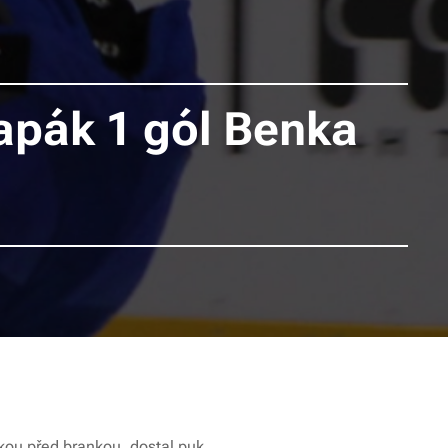
apák 1 gól Benka
čkou před brankou, dostal puk