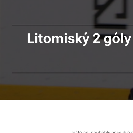
Litomiský 2 gól
Ještě ani neuběhly první dvě 