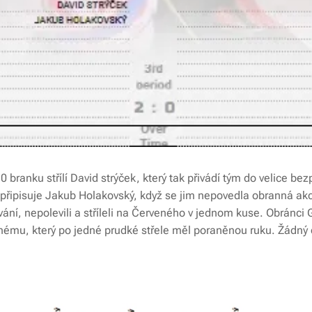
10 branku střílí David strýček, který tak přivádí tým do velice b
ů připisuje Jakub Holakovský, když se jim nepovedla obranná akc
ání, nepolevili a stříleli na Červeného v jednom kuse. Obránci 
ému, který po jedné prudké střele měl poraněnou ruku. Žádný d