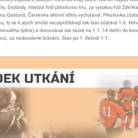
, Svobody. Intelsol hrál přesilovou hru, za vysokou hůl Zdeňka 
u Gastonů, Červenka aktivní střely vychytával. Přesilovka zůsta
čku, ty se k jejich smůle nezapočítávají tak stav zůstává 1:0. Min
inulého týdne) a dorovnával tak skóre na 1:1. 14 vteřin do kon
nů, za nedovolené bránění. Stav po 1. třetině 1:1.