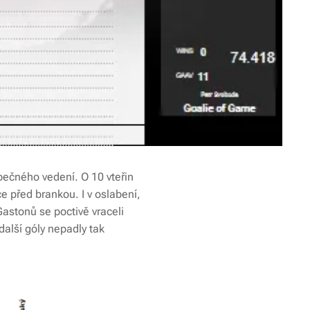
ezpečného vedení. O 10 vteřin
e před brankou. I v oslabení,
Gastonů se poctivě vraceli
alší góly nepadly tak