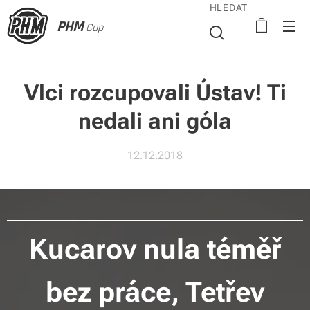
HLEDAT
PHM
Cup
Vlci rozcupovali Ústav! Ti
nedali ani góla
12.12.2018
Kucarov nula téměř
bez práce, Tetřev