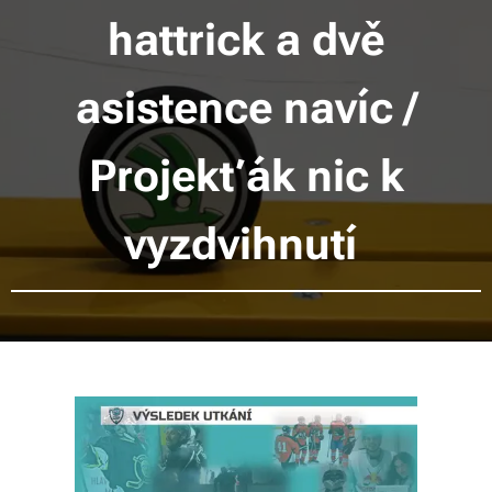
hattrick a dvě
asistence navíc /
Projekťák nic k
vyzdvihnutí