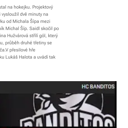
stal na hokejku. Projektový
 vysloužil dvě minuty na
ávku od Michala Šípa mezi
ík Michal Šíp. Saidl skočil po
a Hužvárová střílí gól, který
ku, průběh druhé třetiny se
ča.V přesilové hře
nku Lukáš Halota a uvádí tak