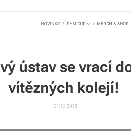
NOVINKY
PHM CUP
MERCH & SHOP
vý ústav se vrací d
vítězných kolejí!
01.12.2018