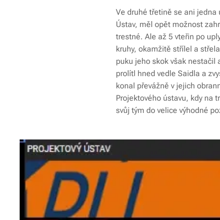
Ve druhé třetině se ani jedna 
Ústav, měl opět možnost zahrá
trestné. Ale až 5 vteřin po u
kruhy, okamžitě střílel a stře
puku jeho skok však nestačil a
prolítl hned vedle Saidla a zv
konal převážně v jejich obrann
Projektového ústavu, kdy na tr
svůj tým do velice výhodné poz