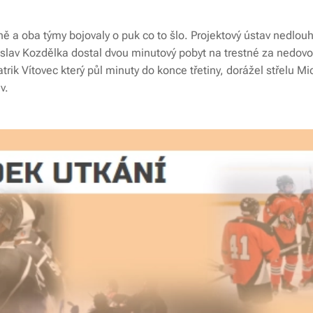
žně a oba týmy bojovaly o puk co to šlo. Projektový ústav nedlo
roslav Kozdělka dostal dvou minutový pobyt na trestné za nedovo
atrik Vítovec který půl minuty do konce třetiny, dorážel střelu Mi
v.