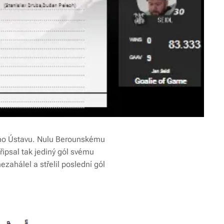
ového Ústavu. Nulu Berounskému
Připsal tak jediný gól svému
nezahálel a střelil poslední gól