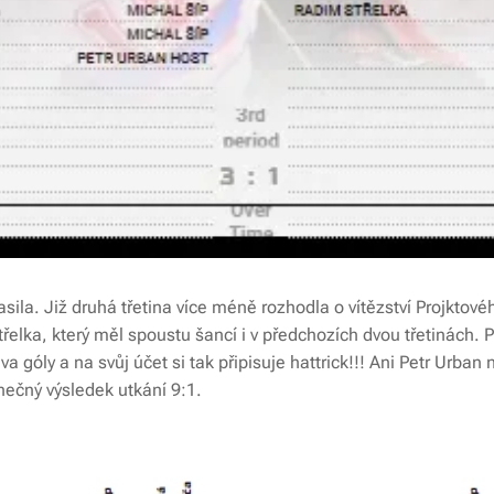
pasila. Již druhá třetina více méně rozhodla o vítězství Projkt
třelka, který měl spoustu šancí i v předchozích dvou třetinách. 
dva góly a na svůj účet si tak připisuje hattrick!!! Ani Petr Urban 
nečný výsledek utkání 9:1.