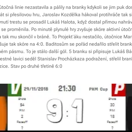
útočná linie nezastavila a pálily na branky kdykoli se jim puk do
t si přesilovou hru, Jaroslav Kozdělka hákoval protihráče tak si
plynutí trestu se prosadil Lukáš Halota, když dostal přímou nahr
la se proměnila. Po minutě plynulé hry zvyšuje skóre aktivní útočn
 tak mu skončil v bráně. To Projekťáku nestačilo, útočnice Marin
yšuje tak skóre na 4:0. Baditosům se pořád nedařilo střelit bran
ém pásmu. To je stálo další gól. 5 branku si připisuje Lukáš Bá
estné lavici seděl Stanislav Procházkaza podražení, střelil bra
ice. Stav po druhé třetině 6:0