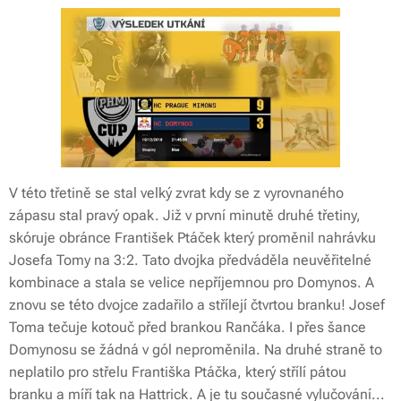
V této třetině se stal velký zvrat kdy se z vyrovnaného
zápasu stal pravý opak. Již v první minutě druhé třetiny,
skóruje obránce František Ptáček který proměnil nahrávku
Josefa Tomy na 3:2. Tato dvojka předváděla neuvěřitelné
kombinace a stala se velice nepříjemnou pro Domynos. A
znovu se této dvojce zadařilo a střílejí čtvrtou branku! Josef
Toma tečuje kotouč před brankou Rančáka. I přes šance
Domynosu se žádná v gól neproměnila. Na druhé straně to
neplatilo pro střelu Františka Ptáčka, který střílí pátou
branku a míří tak na Hattrick. A je tu současné vylučování...