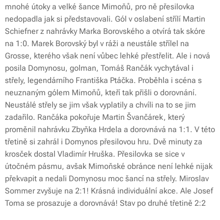
mnohé útoky a velké šance Mimoňů, pro ně přesilovka
nedopadla jak si představovali. Gól v oslabení střílí Martin
Schiefner z nahrávky Marka Borovského a otvírá tak skóre
na 1:0. Marek Borovský byl v ráži a neustále střílel na
Grosse, kterého však není vůbec lehké přestřelit. Ale i nová
posila Domynosu, golman, Tomáš Rančák vychytával i
střely, legendárního Františka Ptáčka. Proběhla i scéna s
neuznaným gólem Mimoňů, kteří tak přišli o dorovnání.
Neustálé střely se jim však vyplatily a chvíli na to se jim
zadařilo. Rančáka pokořuje Martin Švančárek, který
proměnil nahrávku Zbyňka Hrdela a dorovnává na 1:1. V této
třetině si zahrál i Domynos přesilovou hru. Dvě minuty za
krosček dostal Vladimír Hruška. Přesilovka se sice v
útočném pásmu, avšak Mimoňské obránce není lehké nijak
překvapit a nedali Domynosu moc šancí na střely. Miroslav
Sommer zvyšuje na 2:1! Krásná individuální akce. Ale Josef
Toma se prosazuje a dorovnává! Stav po druhé třetině 2:2