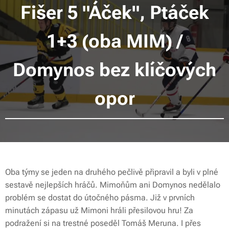
Fišer 5 "Áček", Ptáček
1+3 (oba MIM) /
Domynos bez klíčových
opor
Oba týmy se jeden na druhého pečlivě připravil a byli v plné
sestavě nejlepších hráčů. Mimoňům ani Domynos nedělalo
problém se dostat do útočného pásma. Již v prvních
minutách zápasu už Mimoni hráli přesilovou hru! Za
podražení si na trestné poseděl Tomáš Meruna. I přes