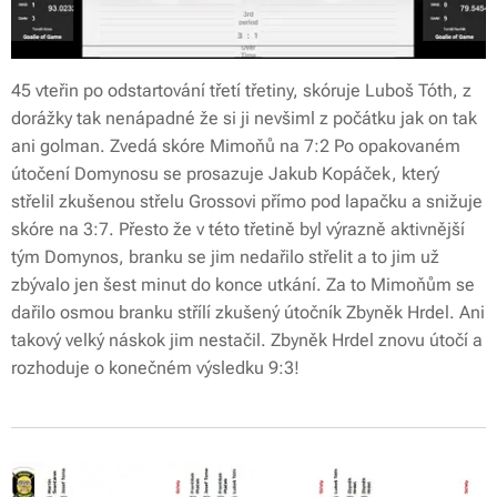
45 vteřin po odstartování třetí třetiny, skóruje Luboš Tóth, z
dorážky tak nenápadné že si ji nevšiml z počátku jak on tak
ani golman. Zvedá skóre Mimoňů na 7:2 Po opakovaném
útočení Domynosu se prosazuje Jakub Kopáček, který
střelil zkušenou střelu Grossovi přímo pod lapačku a snižuje
skóre na 3:7. Přesto že v této třetině byl výrazně aktivnější
tým Domynos, branku se jim nedařilo střelit a to jim už
zbývalo jen šest minut do konce utkání. Za to Mimoňům se
dařilo osmou branku střílí zkušený útočník Zbyněk Hrdel. Ani
takový velký náskok jim nestačil. Zbyněk Hrdel znovu útočí a
rozhoduje o konečném výsledku 9:3!