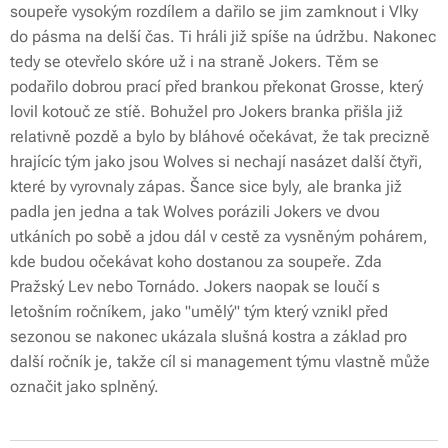
soupeře vysokým rozdílem a dařilo se jim zamknout i Vlky
do pásma na delší čas. Ti hráli již spíše na údržbu. Nakonec
tedy se otevřelo skóre už i na straně Jokers. Těm se
podařilo dobrou prací před brankou překonat Grosse, který
lovil kotouč ze stíě. Bohužel pro Jokers branka přišla již
relativně pozdě a bylo by bláhové očekávat, že tak precizně
hrajícíc tým jako jsou Wolves si nechají nasázet další čtyři,
které by vyrovnaly zápas. Šance sice byly, ale branka již
padla jen jedna a tak Wolves porázili Jokers ve dvou
utkáních po sobě a jdou dál v cestě za vysněným pohárem,
kde budou očekávat koho dostanou za soupeře. Zda
Pražský Lev nebo Tornádo. Jokers naopak se loučí s
letošním ročníkem, jako "umělý" tým který vznikl před
sezonou se nakonec ukázala slušná kostra a základ pro
další ročník je, takže cíl si management týmu vlastně může
označit jako splněný.