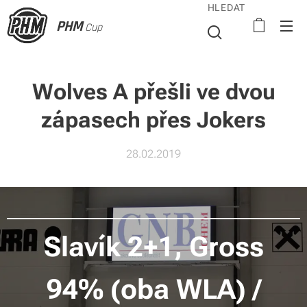
HLEDAT
PHM
Cup
Wolves A přešli ve dvou
zápasech přes Jokers
28.02.2019
Slavík 2+1, Gross
94% (oba WLA) /