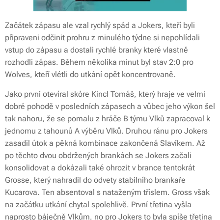
Začátek zápasu ale vzal rychlý spád a Jokers, kteří byli
připraveni odčinit prohru z minulého týdne si nepohlídali
vstup do zápasu a dostali rychlé branky které vlastně
rozhodli zápas. Během několika minut byl stav 2:0 pro
Wolves, kteří vlétli do utkání opět koncentrovaně.
Jako první otevíral skóre Kincl Tomáš, který hraje ve velmi
dobré pohodě v posledních zápasech a vůbec jeho výkon šel
tak nahoru, že se pomalu z hráče B týmu Vlků zapracoval k
jednomu z tahounů A výběru Vlků. Druhou ránu pro Jokers
zasadil útok a pěkná kombinace zakončená Slavíkem. Až
po těchto dvou obdržených brankách se Jokers začali
konsolidovat a dokázali také ohrozit v brance tentokrát
Grosse, který nahradil do odvety stabilního brankaře
Kucarova. Ten absentoval s nataženým tříslem. Gross však
na začátku utkání chytal spolehlivě. První třetina vyšla
naprosto báječně Vlkům, no pro Jokers to byla spíše třetina