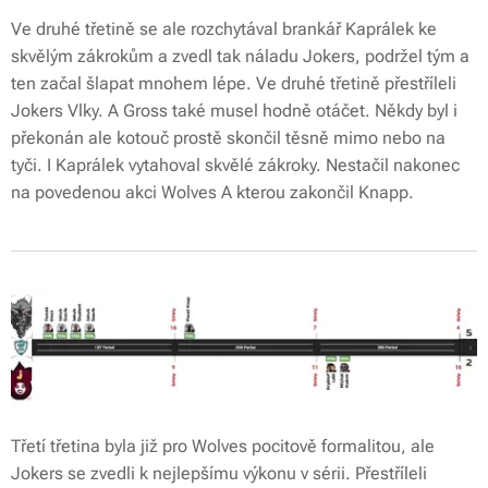
Ve druhé třetině se ale rozchytával brankář Kaprálek ke
skvělým zákrokům a zvedl tak náladu Jokers, podržel tým a
ten začal šlapat mnohem lépe. Ve druhé třetině přestříleli
Jokers Vlky. A Gross také musel hodně otáčet. Někdy byl i
překonán ale kotouč prostě skončil těsně mimo nebo na
tyči. I Kaprálek vytahoval skvělé zákroky. Nestačil nakonec
na povedenou akci Wolves A kterou zakončil Knapp.
Třetí třetina byla již pro Wolves pocitově formalitou, ale
Jokers se zvedli k nejlepšímu výkonu v sérii. Přestříleli