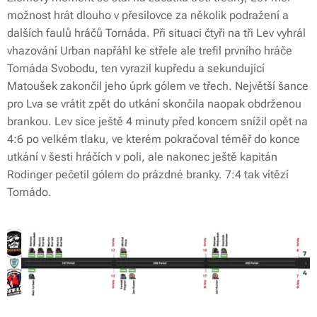
možnost hrát dlouho v přesilovce za několik podražení a
dalších faulů hráčů Tornáda. Při situaci čtyři na tři Lev vyhrál
vhazování Urban napřáhl ke střele ale trefil prvního hráče
Tornáda Svobodu, ten vyrazil kupředu a sekundující
Matoušek zakončil jeho úprk gólem ve třech. Největší šance
pro Lva se vrátit zpět do utkání skončila naopak obdrženou
brankou. Lev sice ještě 4 minuty před koncem snížil opět na
4:6 po velkém tlaku, ve kterém pokračoval téměř do konce
utkání v šesti hráčích v poli, ale nakonec ještě kapitán
Rodinger pečetil gólem do prázdné branky. 7:4 tak vítězí
Tornádo.