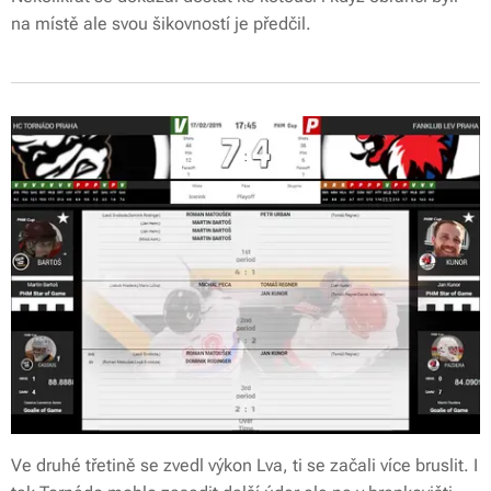
na místě ale svou šikovností je předčil.
Ve druhé třetině se zvedl výkon Lva, ti se začali více bruslit. I