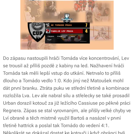
Do zápasu nastoupili hráči Tornáda více koncentrování, Lev
se trousil až příliš pozdě z kabiny na led. Nažhavení hráči
Tornáda tak měli lepší vstup do utkání. Netrvalo to příliš
dlouho a Tornádo vedlo 1:0. Kdo jiný než Matoušek mohl
dát první branku. Ztráta puku ve střední třetině a kombinace
rozložila Lva. Lev ale nabral sílu a střelecky se také prosadil
Urban dorazil kotouč za již ležícího Cassiuse po pěkné práci
Regnera. Zápas se stal vyrovnaným, ale přišly velké chyby ve
Lví obraně a těch mistrně využil Bartoš a nasázel v první
třetině hattrick a poslal tak Tornádo do vedení 4:1.
Několikrát se dokázal dostat ke kotouči i když obránci byli