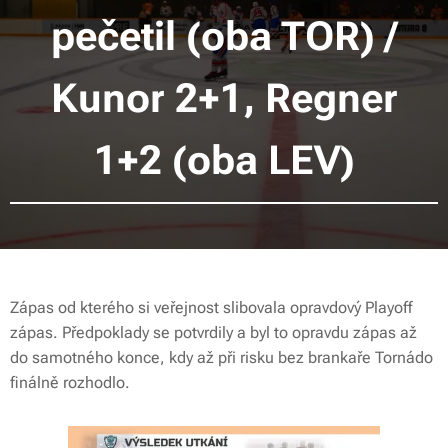
pečetil (oba TOR) /
Kunor 2+1, Regner
1+2 (oba LEV)
Zápas od kterého si veřejnost slibovala opravdový Playoff
zápas. Předpoklady se potvrdily a byl to opravdu zápas až
do samotného konce, kdy až při risku bez brankaře Tornádo
finálně rozhodlo.