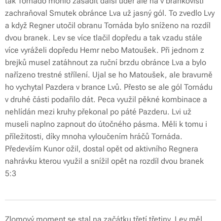
tak Tornádo mohlo zasadit další úder ale na v brankovišti
zachraňoval Smutek obránce Lva už jasný gól. To zvedlo Lvy
a když Regner utočil obranu Tornáda bylo sníženo na rozdíl
dvou branek. Lev se více tlačil dopředu a tak vzadu stále
více vyráželi dopředu Hemr nebo Matoušek. Při jednom z
brejků musel zatáhnout za ruční brzdu obránce Lva a bylo
nařízeno trestné střílení. Ujal se ho Matoušek, ale bravurně
ho vychytal Pazdera v brance Lvů. Přesto se ale gól Tornádu
v druhé části podařilo dát. Peca využil pěkné kombinace a
nehlídán mezi kruhy překonal po páté Pazderu. Lvi už
museli naplno zapnout do útočného pásma. Měli k tomu i
příležitosti, díky mnoha vyloučením hráčů Tornáda.
Především Kunor ožil, dostal opět od aktivního Regnera
nahrávku kterou využil a snížil opět na rozdíl dvou branek
5:3
Zlomový moment se stal na začátku třetí třetiny, Lev měl