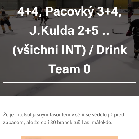
4+4, Pacovký 3+4,
J.Kulda 2+5 ..
(všichni INT) / Drink
Team 0
Že je Intelsol jasným favoritem v sérii se vědělo již před
zápasem, ale že dají 30 branek tušil asi málokdo.