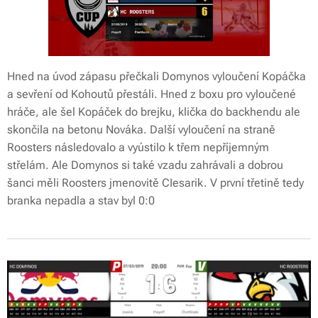
Hned na úvod zápasu přečkali Domynos vyloučení Kopáčka
a sevření od Kohoutů přestáli. Hned z boxu pro vyloučené
hráče, ale šel Kopáček do brejku, klička do backhendu ale
skončila na betonu Nováka. Další vyloučení na straně
Roosters následovalo a vyústilo k třem nepříjemným
střelám. Ale Domynos si také vzadu zahrávali a dobrou
šanci měli Roosters jmenovitě CIesarik. V první třetině tedy
branka nepadla a stav byl 0:0