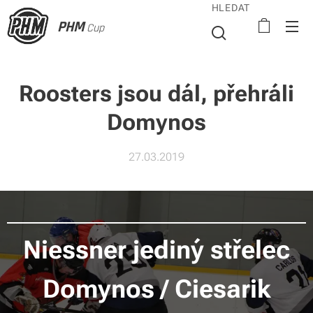
HLEDAT
PHM
Cup
Roosters jsou dál, přehráli
Domynos
27.03.2019
Niessner jediný střelec
Domynos / Ciesarik