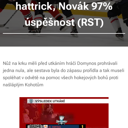
hattrick, Novák 97%
úspěšnost (RST)
Nůž na krku měli před utkáním hráči Domynos prohrávali
jedna nula, ale sestava byla do zápasu prořídla a tak museli
spoléhat v odvětě na pomoc všech hokejových bohů proti
našláplým Kohotům