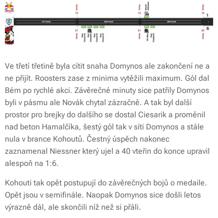
Ve třetí třetině byla cítit snaha Domynos ale zakončení ne a
ne přijít. Roosters zase z minima vytěžili maximum. Gól dal
Bém po rychlé akci. Závěrečné minuty sice patřily Domynos
byli v pásmu ale Novák chytal zázračně. A tak byl další
prostor pro brejky do dalšího se dostal Ciesarik a proměnil
nad beton Hamalčíka, šestý gól tak v síti Domynos a stále
nula v brance Kohoutů. Čestný úspěch nakonec
zaznamenal Niessner který ujel a 40 vteřin do konce upravil
alespoň na 1:6.
Kohouti tak opět postupují do závěrečných bojů o medaile.
Opět jsou v semifinále. Naopak Domynos sice došli letos
výrazně dál, ale skončili níž než si přáli.