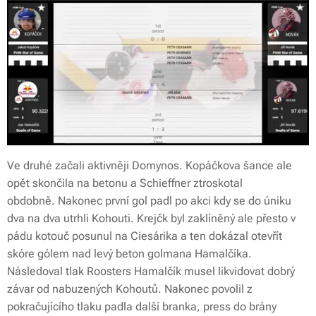
Ve druhé začali aktivněji Domynos. Kopáčkova šance ale
opět skončila na betonu a Schieffner ztroskotal
obdobně. Nakonec první gol padl po akci kdy se do úniku
dva na dva utrhli Kohouti. Krejčk byl zaklíněný ale přesto v
pádu kotouč posunul na Ciesárika a ten dokázal otevřít
skóre gólem nad levý beton golmana Hamalčíka.
Následoval tlak Roosters Hamalčík musel likvidovat dobrý
závar od nabuzených Kohoutů. Nakonec povolil z
pokračujícího tlaku padla další branka, press do brány