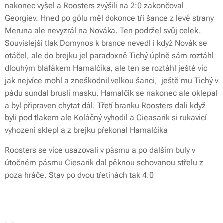
nakonec vyšel a Roosters zvýšili na 2:0 zakončoval
Georgiev. Hned po gólu měl dokonce tři šance z levé strany
Meruna ale nevyzrál na Nováka. Ten podržel svůj celek.
Souvislejší tlak Domynos k brance nevedl i když Novák se
otáčel, ale do brejku jel paradoxně Tichý úplně sám roztáhl
dlouhým blafákem Hamalčíka, ale ten se roztáhl ještě víc
jak nejvíce mohl a zneškodnil velkou šanci, ještě mu Tichý v
pádu sundal bruslí masku. Hamalčík se nakonec ale oklepal
a byl připraven chytat dál. Třetí branku Roosters dali když
byli pod tlakem ale Koláčný vyhodil a Cieasarik si rukavicí
vyhození sklepl a z brejku překonal Hamalčíka
Roosters se více usazovali v pásmu a po dalším buly v
útočném pásmu Ciesarik dal pěknou schovanou střelu z
poza hráče. Stav po dvou třetinách tak 4:0