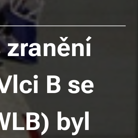
 zranění
Vlci B se
(WLB) byl