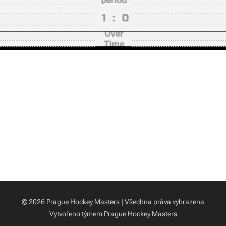
© 2026 Prague Hockey Masters | Všechna práva vyhrazena
Vytvořeno týmem Prague Hockey Masters