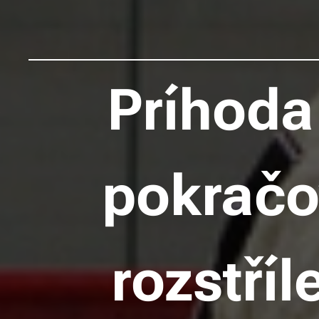
Príhoda
pokračov
rozstříl