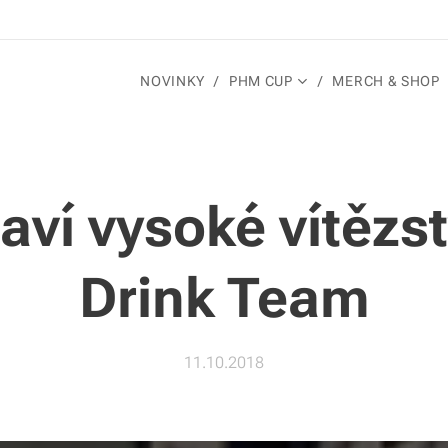
NOVINKY
PHM CUP
MERCH & SHOP
laví vysoké vítězs
Drink Team
11.10.2018