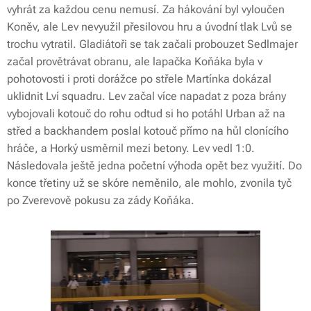
vyhrát za každou cenu nemusí. Za hákování byl vyloučen
Koněv, ale Lev nevyužil přesilovou hru a úvodní tlak Lvů se
trochu vytratil. Gladiátoři se tak začali probouzet Sedlmajer
začal provětrávat obranu, ale lapačka Koňáka byla v
pohotovosti i proti dorážce po střele Martínka dokázal
uklidnit Lví squadru. Lev začal více napadat z poza brány
vybojovali kotouč do rohu odtud si ho potáhl Urban až na
střed a backhandem poslal kotouč přímo na hůl clonícího
hráče, a Horký usměrnil mezi betony. Lev vedl 1:0.
Následovala ještě jedna početní výhoda opět bez využití. Do
konce třetiny už se skóre neměnilo, ale mohlo, zvonila tyč
po Zverevově pokusu za zády Koňáka.