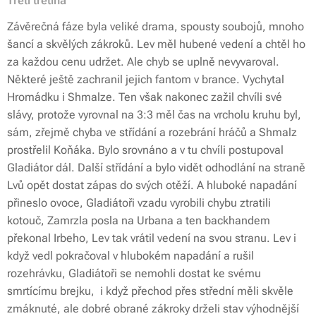
Třetí třetina
Závěrečná fáze byla veliké drama, spousty soubojů, mnoho
šancí a skvělých zákroků. Lev měl hubené vedení a chtěl ho
za každou cenu udržet. Ale chyb se uplně nevyvaroval.
Některé ještě zachranil jejich fantom v brance. Vychytal
Hromádku i Shmalze. Ten však nakonec zažil chvíli své
slávy, protože vyrovnal na 3:3 měl čas na vrcholu kruhu byl,
sám, zřejmě chyba ve střídání a rozebrání hráčů a Shmalz
prostřelil Koňáka. Bylo srovnáno a v tu chvíli postupoval
Gladiátor dál. Další střídání a bylo vidět odhodlání na straně
Lvů opět dostat zápas do svých otěží. A hluboké napadání
přineslo ovoce, Gladiátoři vzadu vyrobili chybu ztratili
kotouč, Zamrzla posla na Urbana a ten backhandem
překonal Irbeho, Lev tak vrátil vedení na svou stranu. Lev i
když vedl pokračoval v hlubokém napadání a rušil
rozehrávku, Gladiátoři se nemohli dostat ke svému
smrtícímu brejku, i když přechod přes střední měli skvěle
zmáknuté, ale dobré obrané zákroky drželi stav výhodnější