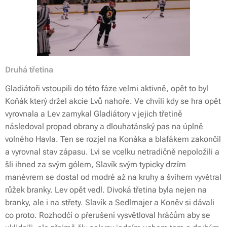
Druhá třetina
Gladiátoři vstoupili do této fáze velmi aktivně, opět to byl
Koňák který držel akcie Lvů nahoře. Ve chvíli kdy se hra opět
vyrovnala a Lev zamykal Gladiátory v jejich třetině
následoval propad obrany a dlouhatánský pas na úplně
volného Havla. Ten se rozjel na Konáka a blafákem zakončil
a vyrovnal stav zápasu. Lvi se vcelku netradičně nepoložili a
šli ihned za svým gólem, Slavík svým typicky drzím
manévrem se dostal od modré až na kruhy a švihem vyvětral
růžek branky. Lev opět vedl. Divoká třetina byla nejen na
branky, ale i na střety. Slavík a Sedlmajer a Koněv si dávali
co proto. Rozhodčí o přerušení vysvětloval hráčům aby se