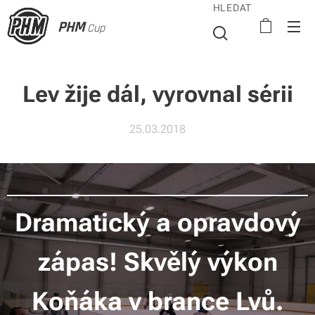
HLEDAT
PHM
Cup
Lev žije dál, vyrovnal sérii
25.03.2018
Dramatický a opravdový
zápas! Skvělý výkon
Koňáka v brance Lvů.