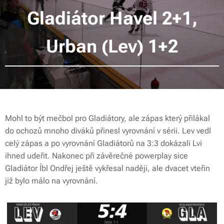
Gladiátor Havel 2+1,
Urban (Lev) 1+2
Mohl to být mečbol pro Gladiátory, ale zápas který přilákal
do ochozů mnoho diváků přinesl vyrovnání v sérii. Lev vedl
celý zápas a po vyrovnání Gladiátorů na 3:3 dokázali Lvi
ihned udeřit. Nakonec při závěrečné powerplay sice
Gladiátor Íbl Ondřej ještě vykřesal naději, ale dvacet vteřin
již bylo málo na vyrovnání.