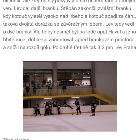
uklidnili, ale zřejmě šly pokyny jedním uchem tam a druhým
ven. Lev dal další branku. Štěpán zakončil zvláštní branku,
kdy kotouč vyletěl vysoko nad Irbeho a kotouč spadl za čáru,
taková dvojitá dorážka se závěrečným lobem. Lev tedy vedl
o dvě branky. Ale to by nesměl být na ledě opět Havel a jeho
hbité ruce, dobře se zorientoval v před brankovém prostoru
a snížil na rozdíl gólu. Po druhé třetině tak 3:2 pro Lev Praha