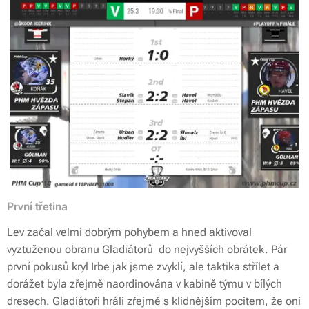
První třetina
Lev začal velmi dobrým pohybem a hned aktivoval
vyztuženou obranu Gladiátorů do nejvyšších obrátek. Pár
první pokusů kryl Irbe jak jsme zvyklí, ale taktika střílet a
dorážet byla zřejmě naordinována v kabině týmu v bílých
dresech. Gladiátoři hráli zřejmě s klidnějším pocitem, že oni