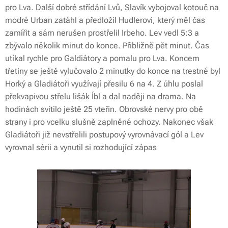
pro Lva. Další dobré střídání Lvů, Slavík vybojoval kotouč na
modré Urban zatáhl a předložil Hudlerovi, který měl čas
zamířit a sám nerušen prostřelil Irbeho. Lev vedl 5:3 a
zbývalo několik minut do konce. Přibližně pět minut. Čas
utíkal rychle pro Galdiátory a pomalu pro Lva. Koncem
třetiny se ještě vylučovalo 2 minutky do konce na trestné byl
Horký a Gladiátoři využívají přesilu 6 na 4. Z úhlu poslal
překvapivou střelu lišák Íbl a dal naději na drama. Na
hodinách svítilo ještě 25 vteřin. Obrovské nervy pro obě
strany i pro vcelku slušně zaplněné ochozy. Nakonec však
Gladiátoři již nevstřelili postupový vyrovnávací gól a Lev
vyrovnal sérii a vynutil si rozhodující zápas