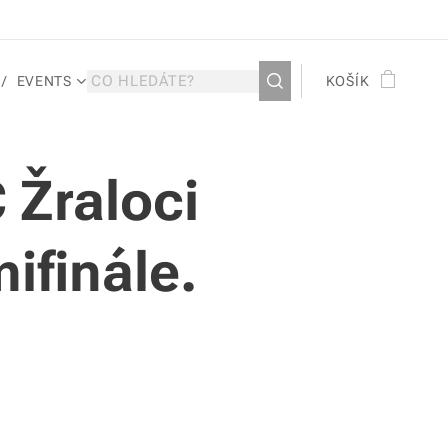
EVENTS
KOŠÍK
 Žraloci
ifinále.