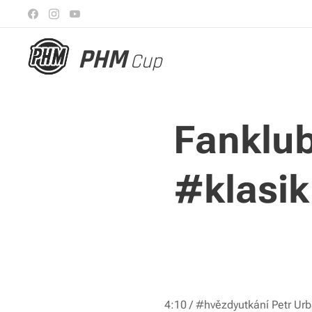
PHM
Cup
Fanklub
#klasik
4:10 / #hvězdyutkání Petr Ur