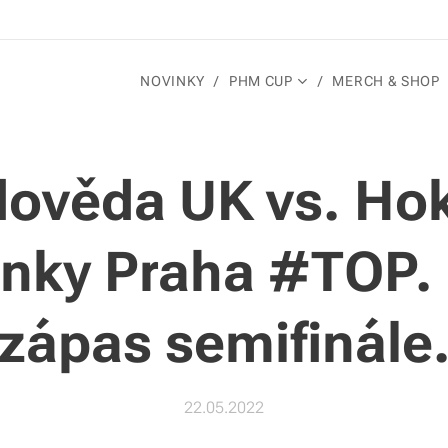
NOVINKY
PHM CUP
MERCH & SHOP
dověda UK vs. Ho
inky Praha #TOP. 
zápas semifinále
22.05.2022