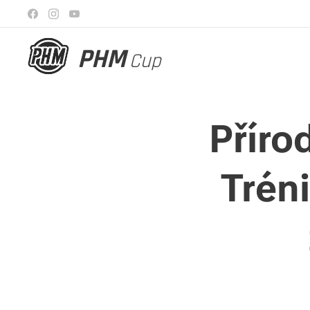
PHM
Cup
Příro
Trén