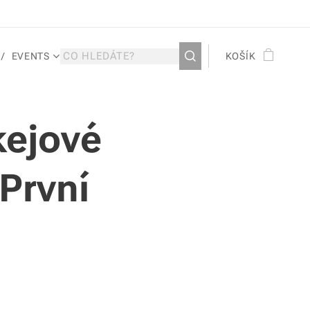
EVENTS
KOŠÍK
kejové
První
.